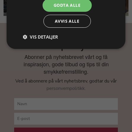
GODTA ALLE
SMYKKEKURS
AVVIS ALLE
VIS DETALJER
Få inspirasjon
Abonner på nyhetsbrevet vårt og få
inspirasjon, gode tilbud og tips til din
smykkefremstilling.
Ved å abonnere på vårt nyhetsbrev, godtar du vår
personvernpolitikk.