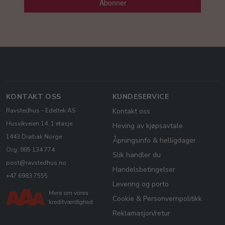
Abonner
KONTAKT OSS
KUNDESERVICE
Ravstedhus - Edeltek AS
Kontakt oss
Husvikveien 14, 1 etasje
Heving av kjøpsavtale
1443 Drøbak Norge
Åpningsinfo & helligdager
Org: 985 134 774
Slik handler du
post@ravstedhus.no
Handelsbetingelser
+47 6983 7555
Levering og porto
Cookie & Personvernpolitikk
Reklamasjon/retur