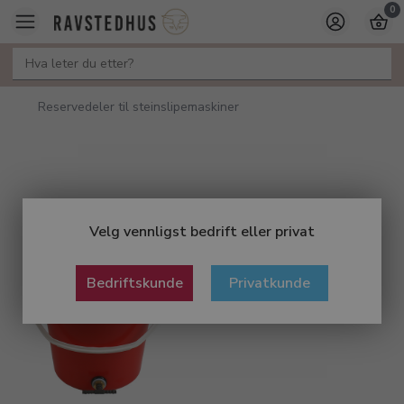
0
Reservedeler til steinslipemaskiner
Velg vennligst bedrift eller privat
Bedriftskunde
Privatkunde