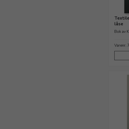
Textil
låse
Bok av K
Varenr.