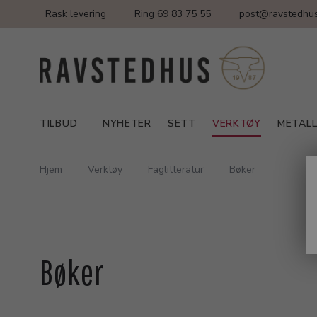
Rask levering
Ring 69 83 75 55
post@ravstedhus
TILBUD
NYHETER
SETT
VERKTØY
METAL
Hjem
Verktøy
Faglitteratur
Bøker
Bøker