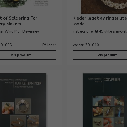
t of Soldering For
Kjeder laget av ringer ute
ery Makers.
lodde
tter Wing Mun Devenney
Instruksjoner til 49 ulike smykke
 701005
På lager
Varenr. 701010
Vis produkt
Vis produkt