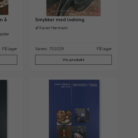
n å
Smykker med lodning
af Karen Hørmann
kjeder
På lager
Varenr. 701029
På lager
Vis produkt