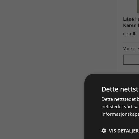
Låse i 
Karen 
nette Ib
Varenr.
Dette netts
Dette nettstedet 
nettstedet vårt s
informasjonskaps
VIS DETALJER