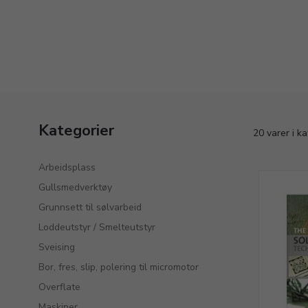
Kategorier
20 varer i k
Arbeidsplass
Gullsmedverktøy
Grunnsett til sølvarbeid
Loddeutstyr / Smelteutstyr
Sveising
Bor, fres, slip, polering til micromotor
Overflate
Maskiner