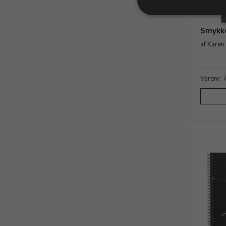
Smykke
af Kare
Varenr.