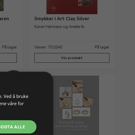
aren
Smykker i Art Clay Silver
Karen Hørmann og Anette Ib
På lager
Varenr. 701040
På lager
Vis produkt
NY
e. Ved å bruke
ene våre for
GODTA ALLE