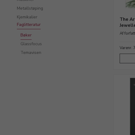
Metallstøping
Kjemikalier
The Ar
Faglitteratur
Jewell
Af forfa
Bøker
Glassfocus
Varenr.
Temavisen