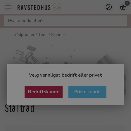
0
Trådprofiler / Tene / Skinner
Velg vennligst bedrift eller privat
Bedriftskunde
Privatkunde
Stål tråd