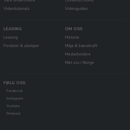
Våre undervisere
Omvendt moms
Videotutorials
Videoguides
LEASING
OM OSS
Leasing
Historie
Fordeler & ulemper
Miljø & bærekraft
Medarbeidere
Møt oss i Norge
FØLG OSS
Facebook
Instagram
Youtube
Pinterest