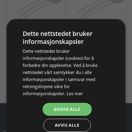
Dette nettstedet bruker
Fjærståltråd med Ø 1,0
Fjærståltråd Ø 2,0 mm
informasjonskapsler
mm
Ca. 100 cm = Ca 24,8 g
Ca. 100 cm = ca 6,10 g
Dette nettstedet bruker
informasjonskapsler (cookies) for å
Varenr. 460110
På lager
Varenr. 460120
På lager
forbedre din opplevelse. Ved å bruke
nettstedet vårt samtykker du i alle
Info
Info
informasjonskapsler i samsvar med
retningslinjene våre for
Du har sett 4 varer av 4
informasjonskapsler.
Les mer
GODTA ALLE
AVVIS ALLE