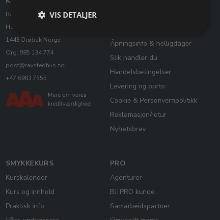
KONTAKT OSS
KUNDESERVICE
VIS DETALJER
Ravstedhus - Edeltek AS
Kontakt oss
Husvikveien 14, 1 etasje
Heving av kjøpsavtale
1443 Drøbak Norge
Åpningsinfo & helligdager
Org: 985 134 774
Slik handler du
post@ravstedhus.no
Handelsbetingelser
+47 6983 7555
Levering og porto
Cookie & Personvernpolitikk
Reklamasjon/retur
Nyhetsbrev
SMYKKEKURS
PRO
Kurskalender
Agenturer
Kurs og innhold
Bli PRO kunde
Praktisk info
Samarbeidspartner