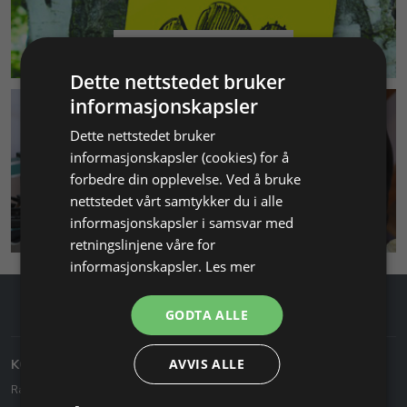
MILJØ & BÆREKRAFT
Dette nettstedet bruker
informasjonskapsler
Dette nettstedet bruker
informasjonskapsler (cookies) for å
forbedre din opplevelse. Ved å bruke
nettstedet vårt samtykker du i alle
SMYKKEKURS
informasjonskapsler i samsvar med
retningslinjene våre for
informasjonskapsler.
Les mer
GODTA ALLE
AVVIS ALLE
KONTAKT OSS
KUNDESERVICE
Ravstedhus - Edeltek AS
Kontakt oss