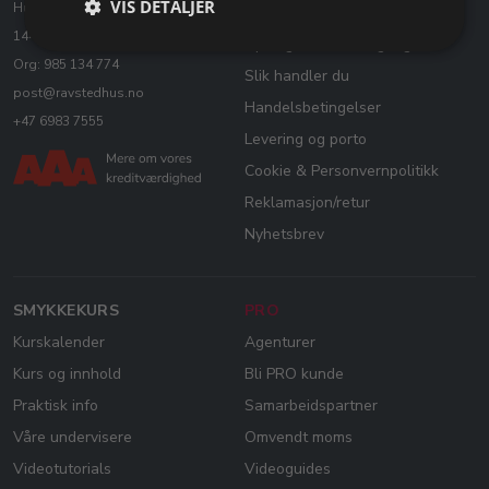
VIS DETALJER
Husvikveien 14, 1 etasje
Heving av kjøpsavtale
1443 Drøbak Norge
Åpningsinfo & helligdager
Org: 985 134 774
Slik handler du
post@ravstedhus.no
Handelsbetingelser
+47 6983 7555
Levering og porto
Cookie & Personvernpolitikk
Reklamasjon/retur
Nyhetsbrev
SMYKKEKURS
PRO
Kurskalender
Agenturer
Kurs og innhold
Bli PRO kunde
Praktisk info
Samarbeidspartner
Våre undervisere
Omvendt moms
Videotutorials
Videoguides