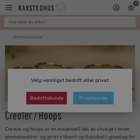
0
Øremekanikker
Velg vennligst bedrift eller privat
Bedriftskunde
Privatkunde
Creoler / Hoops
Creoler og hoops er en essensiell del av utvalget innen
øremekanikker, og gir et stilrent og fleksibelt grunnlag for