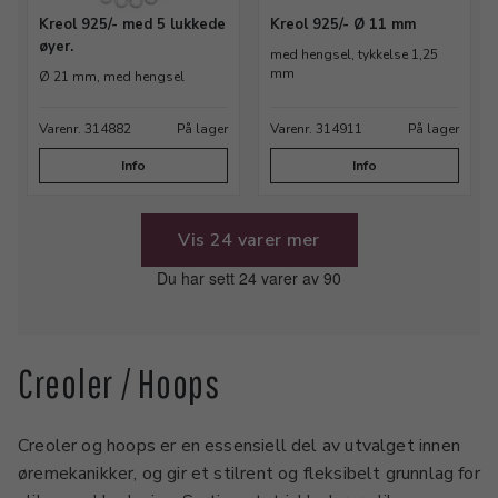
Kreol 925/- med 5 lukkede
Kreol 925/- Ø 11 mm
øyer.
med hengsel, tykkelse 1,25
mm
Ø 21 mm, med hengsel
Varenr. 314882
På lager
Varenr. 314911
På lager
Info
Info
Vis 24 varer mer
Du har sett 24 varer av 90
Creoler / Hoops
Creoler og hoops er en essensiell del av utvalget innen
øremekanikker, og gir et stilrent og fleksibelt grunnlag for