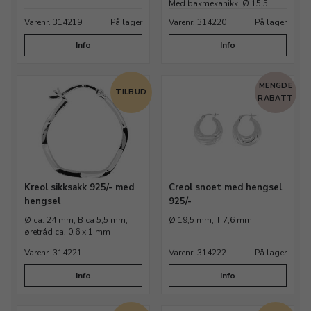
Med bakmekanikk, Ø 15,5
mm, spyd 0,8 mm
Varenr. 314219
På lager
Varenr. 314220
På lager
Info
Info
MENGDE
TILBUD
RABATT
Kreol sikksakk 925/- med
Creol snoet med hengsel
hengsel
925/-
Ø ca. 24 mm, B ca 5,5 mm,
Ø 19,5 mm, T 7,6 mm
øretråd ca. 0,6 x 1 mm
Varenr. 314221
Varenr. 314222
På lager
Info
Info