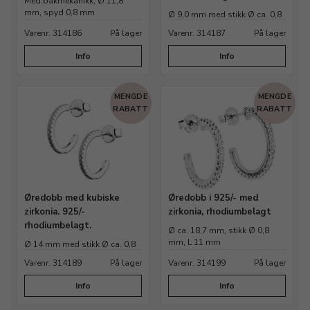
Med bakmekanikk, Ø 11,8
mm, spyd 0,8 mm
Ø 9,0 mm med stikk Ø ca. 0,8
mm, L 9,5 mm
Varenr. 314186
På lager
Varenr. 314187
På lager
Info
Info
MENGDE
MENGDE
RABATT
RABATT
Øredobb med kubiske
Øredobb i 925/- med
zirkonia. 925/-
zirkonia, rhodiumbelagt
rhodiumbelagt.
Ø ca. 18,7 mm, stikk Ø 0,8
mm, L 11 mm
Ø 14 mm med stikk Ø ca. 0,8
mm, L 9,5 mm
Varenr. 314189
På lager
Varenr. 314199
På lager
Info
Info