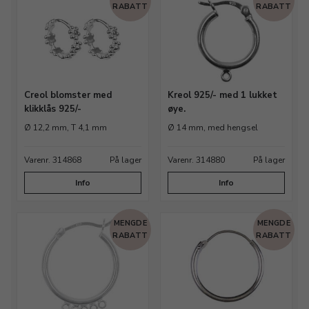
RABATT
RABATT
Creol blomster med
Kreol 925/- med 1 lukket
klikklås 925/-
øye.
Ø 12,2 mm, T 4,1 mm
Ø 14 mm, med hengsel
Varenr. 314868
På lager
Varenr. 314880
På lager
Info
Info
MENGDE
MENGDE
RABATT
RABATT