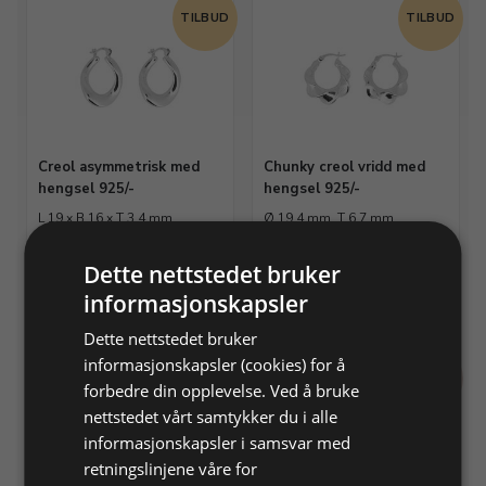
TILBUD
TILBUD
Creol asymmetrisk med
Chunky creol vridd med
hengsel 925/-
hengsel 925/-
L 19 x B 16 x T 3,4 mm
Ø 19,4 mm, T 6,7 mm
Dette nettstedet bruker
Varenr. 314224
På lager
Varenr. 314227
På lager
informasjonskapsler
Info
Info
Dette nettstedet bruker
informasjonskapsler (cookies) for å
MENGDE
MENGDE
forbedre din opplevelse. Ved å bruke
RABATT
RABATT
nettstedet vårt samtykker du i alle
informasjonskapsler i samsvar med
retningslinjene våre for