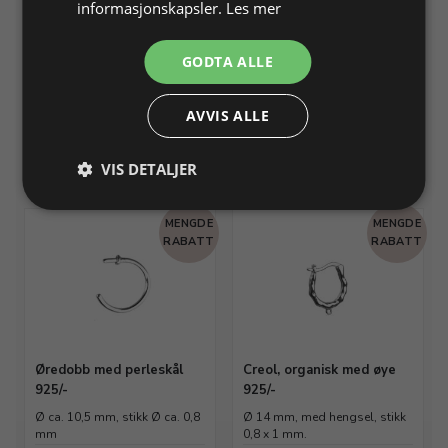
informasjonskapsler.
Les mer
Creol bambus med
Hjerte creol med hengsel
klikklås, liten 925/-
925/-
GODTA ALLE
Ø 12,4 mm, T 1,75 mm
L 18 x B 15,5 x T 1,9 mm
AVVIS ALLE
Varenr. 314228
På lager
Varenr. 314229
På lager
Info
Info
VIS DETALJER
MENGDE
MENGDE
RABATT
RABATT
Øredobb med perleskål
Creol, organisk med øye
925/-
925/-
Ø ca. 10,5 mm, stikk Ø ca. 0,8
Ø 14 mm, med hengsel, stikk
mm
0,8 x 1 mm.