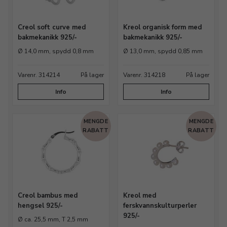
Creol soft curve med
Kreol organisk form med
bakmekanikk 925/-
bakmekanikk 925/-
Ø 14,0 mm, spydd 0,8 mm
Ø 13,0 mm, spydd 0,85 mm
Varenr. 314214
På lager
Varenr. 314218
På lager
Info
Info
MENGDE
MENGDE
RABATT
RABATT
Creol bambus med
Kreol med
hengsel 925/-
ferskvannskulturperler
925/-
Ø ca. 25,5 mm, T 2,5 mm