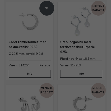
MENGDE
NY
RABATT
Creol rombeformet med
Creol organisk med
bakmekanikk 925/-
ferskvannskulturperle
925/-
Ø 22,5 mm, spydd Ø 0,8
Rhodinert, Ø ca. 18,5 mm,
stikk Ø 0,9 x Ø 11 mm.
Varenr. 314204
På lager
Varenr. 314213
Info
Info
MENGDE
MENGDE
RABATT
RABATT