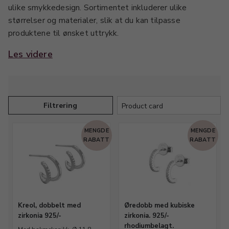
ulike smykkedesign. Sortimentet inkluderer ulike
størrelser og materialer, slik at du kan tilpasse
produktene til ønsket uttrykk.
Les videre
Disse komponentene er utviklet for enkel montering og
holdbarhet, og passer godt til verksteder og butikker
som produserer eller tilpasser smykker.
Filtrering
MENGDE
MENGDE
RABATT
RABATT
Kreol, dobbelt med
Øredobb med kubiske
zirkonia 925/-
zirkonia. 925/-
rhodiumbelagt.