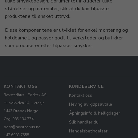
ulike smykkedesign. Sortimentet inkluderer ulike
størrelser og materialer, slik at du kan tilpasse
produktene til ønsket uttrykk.
Disse komponentene er utviklet for enkel montering og
holdbarhet, og passer godt til verksteder og butikker
som produserer eller tilpasser smykker.
KONTAKT OSS
KUNDESERVICE
Ravstedhus - Edeltek AS
Kontakt oss
Husvikveien 14, 1 etasje
Heving av kjøpsavtale
1443 Drøbak Norge
Åpningsinfo & helligdager
Org: 985 134 774
Slik handler du
post@ravstedhus.no
Handelsbetingelser
+47 6983 7555