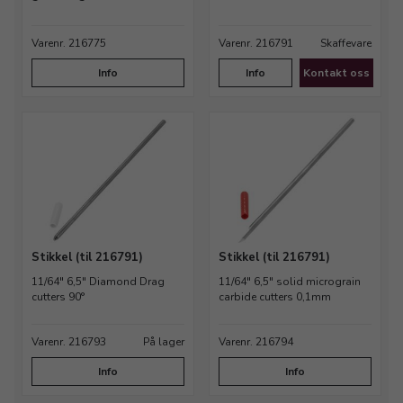
Varenr. 216775
Varenr. 216791
Skaffevare
Info
Info
Kontakt oss
Stikkel (til 216791)
Stikkel (til 216791)
11/64" 6,5" Diamond Drag
11/64" 6,5" solid micrograin
cutters 90°
carbide cutters 0,1mm
Varenr. 216793
På lager
Varenr. 216794
Info
Info