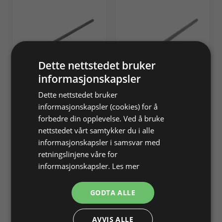
Dette nettstedet bruker
informasjonskapsler
Stikkel (til 216791) 11/64"
Stikkel (til 216791) 11/64"
6,5"
6,5"
Dette nettstedet bruker
solid micrograin carbide
parallell tip solid microg.
informasjonskapsler (cookies) for å
cutters 1,5mm
carb. 3mm
forbedre din opplevelse. Ved å bruke
Varenr. 216870
På lager
Varenr. 216871
nettstedet vårt samtykker du i alle
Info
Info
informasjonskapsler i samsvar med
retningslinjene våre for
informasjonskapsler.
Les mer
GODTA ALLE
AVVIS ALLE