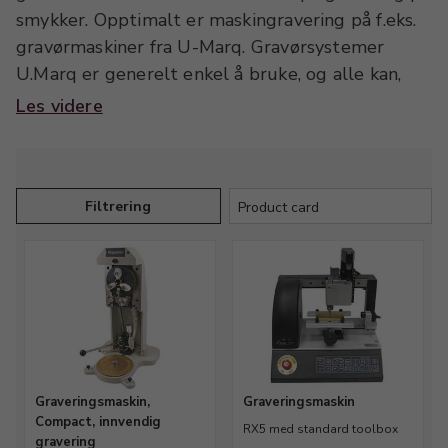
smykker. Opptimalt er maskingravering på f.eks.
gravørmaskiner fra U-Marq. Gravørsystemer
U.Marq er generelt enkel å bruke, og alle kan,
etter en kort introduksjon til programmet,
Les videre
gravere smykker som f.eks. ringer - både
innvendig og utvendig, navneskilt, ID-plater,
gaver, dåpsartikler, hundetegn, sportspremier og
glass i en profesjonell kvalitet. En god
Filtrering
manuellbetjent maskin til bokstavgravering er
f.eks. Pepe fra Presidium. Ta tak i oss hvis du er
tvil, vi har 30 års erfaring med å gravere, og
hjelper gjerne.
Graveringsmaskin,
Graveringsmaskin
Compact, innvendig
RX5 med standard toolbox
gravering