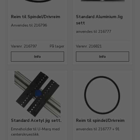
Reim til Spindel/Drivreim
Standard Aluminium Jig
sett
Anvendes til 216796
anvendes til 216777
Varenr. 216797
På lager
Varenr. 216821
Info
Info
Standard Acetyl jig sett.
Reim til spindel/Drivreim
Emneholder til U-Marq med
anvendes til 216777 + 91
centerskruestikk.