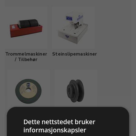
Trommelmaskiner
Steinslipemaskiner
/ Tilbehør
Steinslipeverktøy
Reservedeler til
Dette nettstedet bruker
og tilbehør
steinslipemaskiner
informasjonskapsler