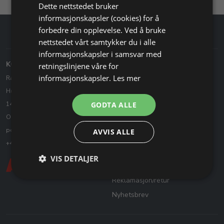
Dette nettstedet bruker
informasjonskapsler (cookies) for å
forbedre din opplevelse. Ved å bruke
nettstedet vårt samtykker du i alle
informasjonskapsler i samsvar med
KONTAKT OSS
KUNDESERVICE
retningslinjene våre for
informasjonskapsler.
Les mer
Ravstedhus - Edeltek AS
Kontakt oss
Husvikveien 14, 1 etasje
Heving av kjøpsavtale
GODTA ALLE
1443 Drøbak Norge
Åpningsinfo & helligdager
Org: 985 134 774
Slik handler du
post@ravstedhus.no
AVVIS ALLE
Handelsbetingelser
+47 6983 7555
Levering og porto
VIS DETALJER
Cookie & Personvernpolitikk
Reklamasjon/retur
Nyhetsbrev