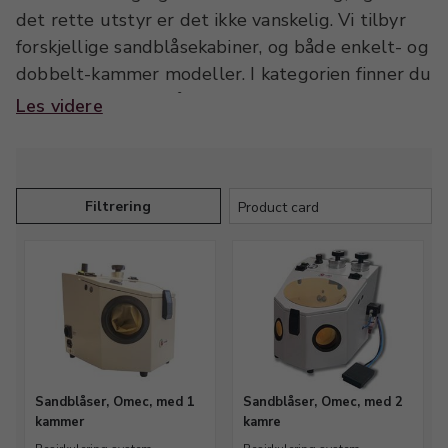
det rette utstyr er det ikke vanskelig. Vi tilbyr
forskjellige sandblåsekabiner, og både enkelt- og
dobbelt-kammer modeller. I kategorien finner du
blant annet sandblåsere fra Omec, og forskjellige
Les videre
sett med dyser som passer til.
Sandblåsekabinene skal tilsluttes kompressor, og
har du ikke allerede en kompressor, tilbyr vi
blant annet en velfungerende og meget
Filtrering
støysvak modell som er behagelig å arbeide med
på et lite verksted. Alt nødvendig tilbehør til
kompressoren, så som koblinger, filtre,
forgreininger, nipler m.m. finner du også her.
Blåsesand i forskjellige kornstørrelser, samt
gummihansker som er anbefalt til arbeidet med
sandblåsing.
Sandblåser, Omec, med 1
Sandblåser, Omec, med 2
kammer
kamre