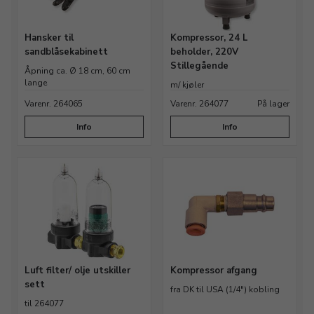
Hansker til
Kompressor, 24 L
sandblåsekabinett
beholder, 220V
Stillegående
Åpning ca. Ø 18 cm, 60 cm
lange
m/ kjøler
Varenr. 264065
Varenr. 264077
På lager
Info
Info
Luft filter/ olje utskiller
Kompressor afgang
sett
fra DK til USA (1/4") kobling
til 264077