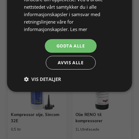
nettstedet vårt samtykker du i alle
Værktøjsnippel 1/4"
plastslange Ø6/4mm
informasjonskapsler i samsvar med
retningslinjene våre for
informasjonskapsler.
Les mer
Varenr. 264085
På lager
Varenr. 264086
På lager
GODTA ALLE
Info
Info
AVVIS ALLE
VIS DETALJER
Kompressor olje, Sincom
Olie RENO til
32E
kompressorer
0,5 ltr
1L t/trefasede