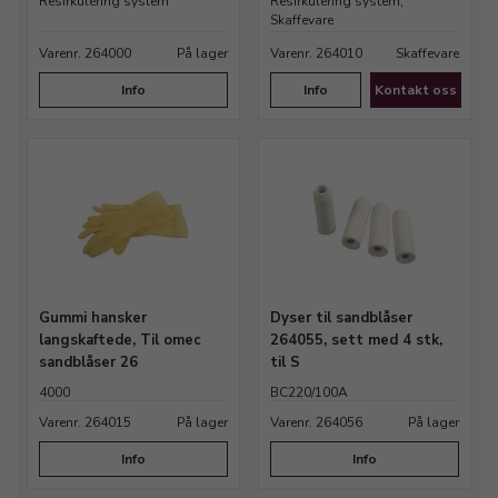
Resirkulering system
Resirkulering system,
Skaffevare
Varenr. 264000
På lager
Varenr. 264010
Skaffevare
Info
Info
Kontakt oss
Gummi hansker
Dyser til sandblåser
langskaftede, Til omec
264055, sett med 4 stk,
sandblåser 26
til S
4000
BC220/100A
Varenr. 264015
På lager
Varenr. 264056
På lager
Info
Info