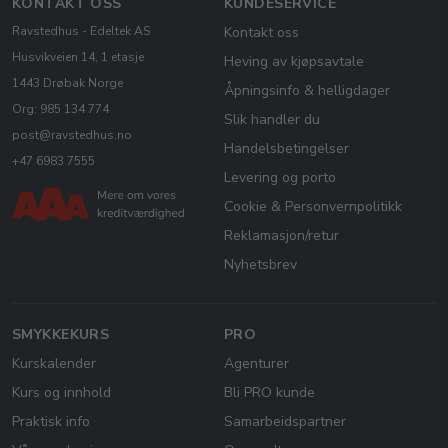
KONTAKT OSS
KUNDESERVICE
Ravstedhus - Edeltek AS
Kontakt oss
Husvikveien 14, 1 etasje
Heving av kjøpsavtale
1443 Drøbak Norge
Åpningsinfo & helligdager
Org: 985 134 774
Slik handler du
post@ravstedhus.no
Handelsbetingelser
+47 6983 7555
Levering og porto
Cookie & Personvernpolitikk
Reklamasjon/retur
Nyhetsbrev
SMYKKEKURS
PRO
Kurskalender
Agenturer
Kurs og innhold
Bli PRO kunde
Praktisk info
Samarbeidspartner