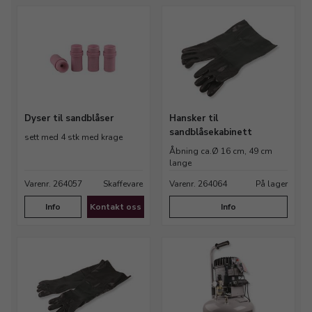
Dyser til sandblåser
Hansker til
sandblåsekabinett
sett med 4 stk med krage
Åbning ca.Ø 16 cm, 49 cm
lange
Varenr. 264057
Skaffevare
Varenr. 264064
På lager
Info
Kontakt oss
Info