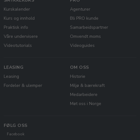
SMYKKEKURS
PRO
Kurskalender
Agenturer
Kurs og innhold
Bli PRO kunde
Praktisk info
Samarbeidspartner
Våre undervisere
Omvendt moms
Videotutorials
Videoguides
LEASING
OM OSS
Leasing
Historie
Fordeler & ulemper
Miljø & bærekraft
Medarbeidere
Møt oss i Norge
FØLG OSS
Facebook