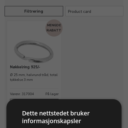
Filtrering
MENGDE
RABATT
Nøkkelring 925/-
Ø 25 mm, halvrund tråd, total
tykkelse 3 mm
Varenr. 317004
På lager
Info
Dette nettstedet bruker
Du har sett 1 varer av 1
informasjonskapsler