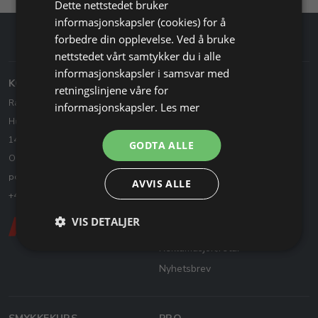
Dette nettstedet bruker
informasjonskapsler (cookies) for å
forbedre din opplevelse. Ved å bruke
nettstedet vårt samtykker du i alle
informasjonskapsler i samsvar med
KONTAKT OSS
KUNDESERVICE
retningslinjene våre for
Ravstedhus - Edeltek AS
Kontakt oss
informasjonskapsler.
Les mer
Husvikveien 14, 1 etasje
Heving av kjøpsavtale
1443 Drøbak Norge
GODTA ALLE
Åpningsinfo & helligdager
Org: 985 134 774
Slik handler du
post@ravstedhus.no
AVVIS ALLE
Handelsbetingelser
+47 6983 7555
Levering og porto
VIS DETALJER
Cookie & Personvernpolitikk
Reklamasjon/retur
Nyhetsbrev