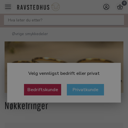
0
Øvrige smykkedeler
Velg vennligst bedrift eller privat
Bedriftskunde
Privatkunde
Nøkkelringer