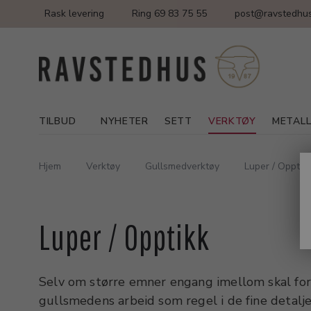
Rask levering
Ring 69 83 75 55
post@ravstedhus
TILBUD
NYHETER
SETT
VERKTØY
METAL
Hjem
Verktøy
Gullsmedverktøy
Luper / Opptik
Luper / Opptikk
Selv om større emner engang imellom skal for
gullsmedens arbeid som regel i de fine detalje