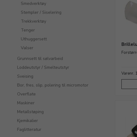
Smedverktøy
Stempler / Siselering
Trekkverktøy
Tenger
Uthuggersett
Brille
Valser
Forstørr
Grunnsett til sølvarbeid
Loddeutstyr / Smelteutstyr
Varenr.
Sveising
Bor, fres, slip, polering til micromotor
Overflate
Maskiner
Metallstøping
Kjemikalier
Faglitteratur