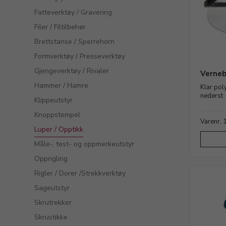
Fatteverktøy / Gravering
Filer / Filtilbehør
Brettstanse / Sperrehorn
Formverktøy / Presseverktøy
Gjengeverktøy / Rivaler
Verneb
Hammer / Hamre
Klar pol
nederst
Klippeutstyr
Knoppstempel
Varenr.
Luper / Opptikk
Måle-, test- og oppmerkeutstyr
Opprigling
Rigler / Dorer /Strekkverktøy
Sageutstyr
Skrutrekker
Skrustikke