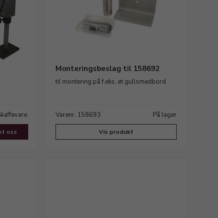
Monteringsbeslag til 158692
til montering på f.eks. et gullsmedbord
Skaffevare
Varenr. 158693
På lager
kt oss
Vis produkt