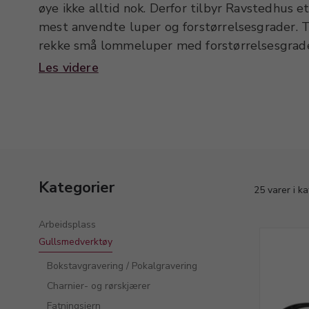
øye ikke alltid nok. Derfor tilbyr Ravstedhus e
mest anvendte luper og forstørrelsesgrader. Ti
rekke små lommeluper med forstørrelsesgrade
ganger. Til selve gullsmedarbeidet vil de fles
Les videre
eller brillelupe med 2-3 gangers forstørrelse. 
av både luper og ekstra utskiftelige glass. I k
mikroskoper og tilbehør. Skal resultatet være
også være godt belyst. Kategorien rommer derf
velegnede arbeidslamper.
Kategorier
25 varer i k
Arbeidsplass
Gullsmedverktøy
Bokstavgravering / Pokalgravering
Charnier- og rørskjærer
Fatningsjern