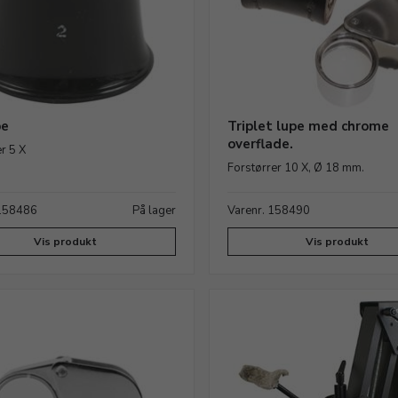
pe
Triplet lupe med chrome
overflade.
er 5 X
Forstørrer 10 X, Ø 18 mm.
 158486
På lager
Varenr. 158490
Vis produkt
Vis produkt