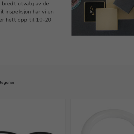
t bredt utvalg av de
l inspeksjon har vi en
r helt opp til 10-20
te foretrekke en panne-
Vi fører et bredt utvalg
ategorien finner du også
 optimalt, skal emnet
or også forskjellige
ategorien