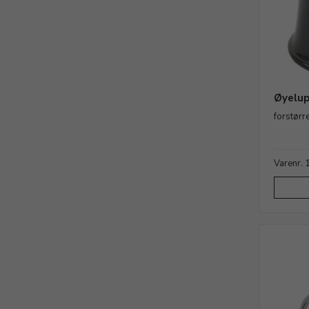
Øyelu
forstørr
Varenr.