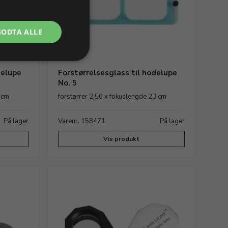
GODTA ALLE
delupe
Forstørrelsesglass til hodelupe
No. 5
6cm
forstørrer 2,50 x fokuslengde 23 cm
På lager
Varenr. 158471
På lager
Vis produkt