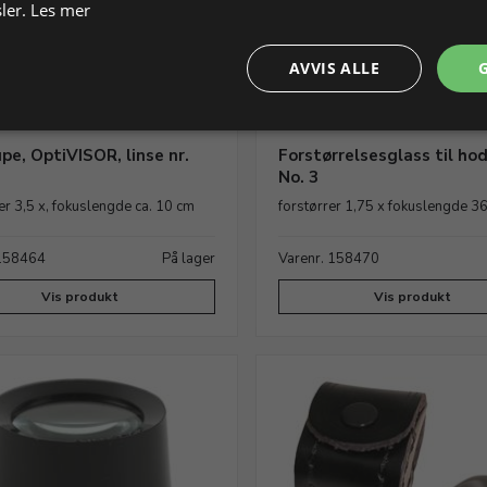
ler.
Les mer
AVVIS ALLE
pe, OptiVISOR, linse nr.
Forstørrelsesglass til ho
No. 3
er 3,5 x, fokuslengde ca. 10 cm
forstørrer 1,75 x fokuslengde 3
 158464
På lager
Varenr. 158470
Vis produkt
Vis produkt