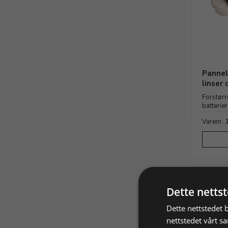
Pannel
linser 
Forstørre
batterier
Varenr.
Dette netts
Dette nettstedet 
nettstedet vårt s