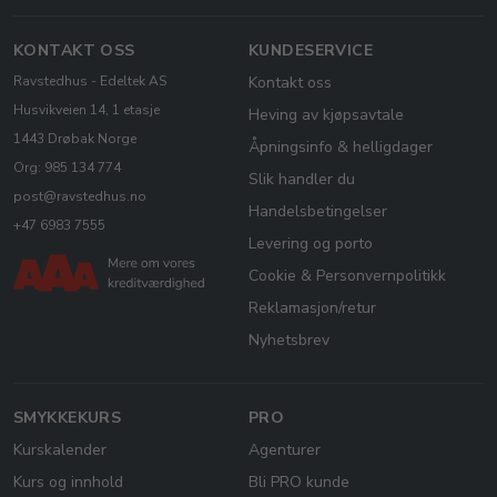
KONTAKT OSS
KUNDESERVICE
Ravstedhus - Edeltek AS
Kontakt oss
Husvikveien 14, 1 etasje
Heving av kjøpsavtale
1443 Drøbak Norge
Åpningsinfo & helligdager
Org: 985 134 774
Slik handler du
post@ravstedhus.no
Handelsbetingelser
+47 6983 7555
Levering og porto
Cookie & Personvernpolitikk
Reklamasjon/retur
Nyhetsbrev
SMYKKEKURS
PRO
Kurskalender
Agenturer
Kurs og innhold
Bli PRO kunde