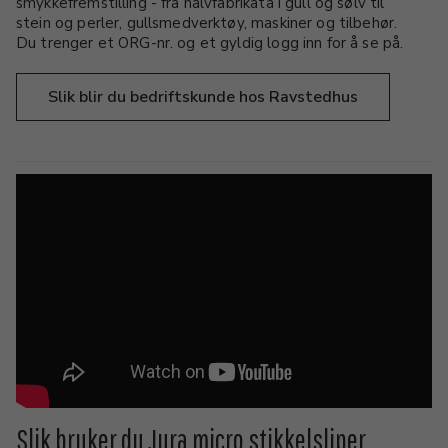
smykkefremstilling - fra halvfabrikata i gull og sølv til
stein og perler, gullsmedverktøy, maskiner og tilbehør.
Du trenger et ORG-nr. og et gyldig logg inn for å se på.
Slik blir du bedriftskunde hos Ravstedhus
Slik bruker du Jura micro stikkelsliper