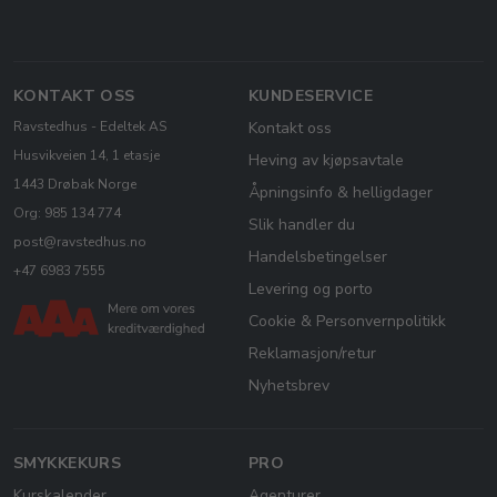
KONTAKT OSS
KUNDESERVICE
Ravstedhus - Edeltek AS
Kontakt oss
Husvikveien 14, 1 etasje
Heving av kjøpsavtale
1443 Drøbak Norge
Åpningsinfo & helligdager
Org: 985 134 774
Slik handler du
post@ravstedhus.no
Handelsbetingelser
+47 6983 7555
Levering og porto
Cookie & Personvernpolitikk
Reklamasjon/retur
Nyhetsbrev
SMYKKEKURS
PRO
Kurskalender
Agenturer