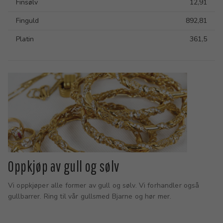
Finsølv
12,91
Finguld
892,81
Platin
361,5
Oppkjøp av gull og sølv
Vi oppkjøper alle former av gull og sølv. Vi forhandler også
gullbarrer. Ring til vår gullsmed Bjarne og hør mer.