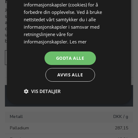
informasjonskapsler (cookies) for å
Jura micro stikkelsliper er et kraftfullt og presist
forbedre din opplevelse. Ved å bruke
slipesystem, utviklet spesielt for forberedelse og sliping
nettstedet vårt samtykker du i alle
av hardmetallstikler. Takket være det kompakte
informasjonskapsler i samsvar med
designet kan man arbeide direkte under mikroskopet
retningslinjene våre for
uten å forlate arbeidsplassen. Dette gir konstant fokus,
bedre kontroll og et betydelig mer presist resultat.
informasjonskapsler.
Les mer
Se mer om Jura micro stikkelsliper
GODTA ALLE
AVVIS ALLE
VIS DETALJER
London Spotkurs
Metall
DKK / g
Palladium
287,15