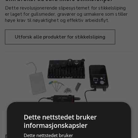
Dette revolusjonerende slipesystemet for stikkelsliping
er laget for gullsmeder, gravører og urmakere som stiller
høye krav til nøyaktighet og effektiv arbeidsflyt.
Utforsk alle produkter for stikkelsliping
Dette nettstedet bruker
informasjonskapsler
Presis sliping med Jura micro stikkelsliper
Dette nettstedet bruker