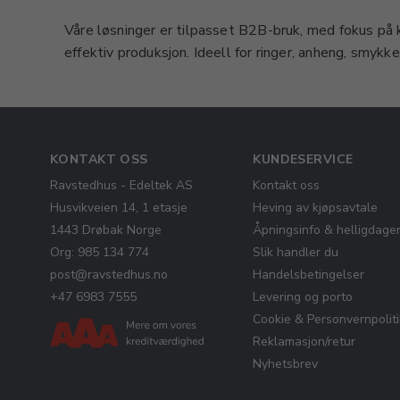
Våre løsninger er tilpasset B2B-bruk, med fokus på 
effektiv produksjon. Ideell for ringer, anheng, smykk
KONTAKT OSS
KUNDESERVICE
Ravstedhus - Edeltek AS
Kontakt oss
Husvikveien 14, 1 etasje
Heving av kjøpsavtale
1443 Drøbak Norge
Åpningsinfo & helligdage
Org: 985 134 774
Slik handler du
post@ravstedhus.no
Handelsbetingelser
+47 6983 7555
Levering og porto
Cookie & Personvernpolit
Reklamasjon/retur
Nyhetsbrev