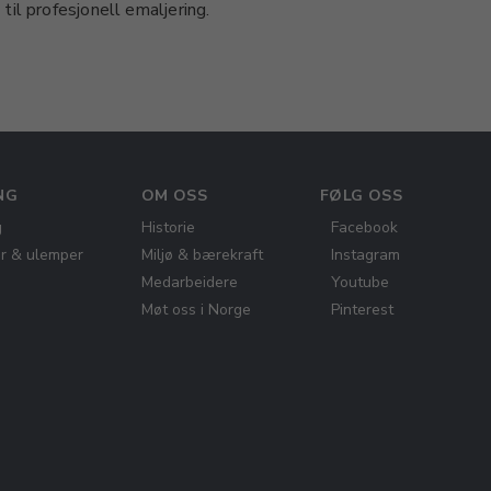
til profesjonell emaljering.
NG
OM OSS
FØLG OSS
g
Historie
Facebook
er & ulemper
Miljø & bærekraft
Instagram
Medarbeidere
Youtube
Møt oss i Norge
Pinterest