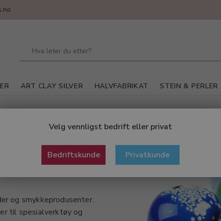
.no
LER
ART CLAY SILVER
HALVFABRIKAT
STEIN & PERLER
Velg vennligst bedrift eller privat
Bedriftskunde
Privatkunde
eder og smykkeprodusenter.
r til spesialverktøy og