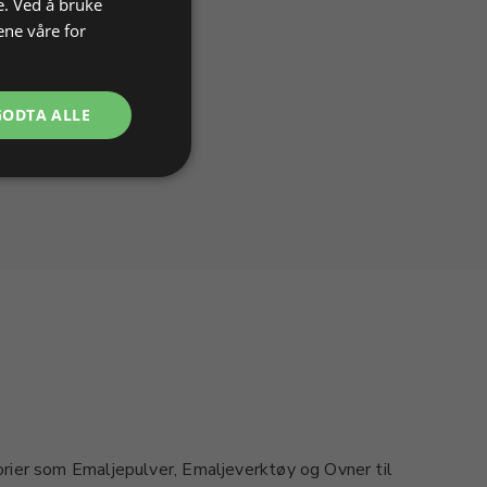
e. Ved å bruke
ene våre for
GODTA ALLE
rier som Emaljepulver, Emaljeverktøy og Ovner til