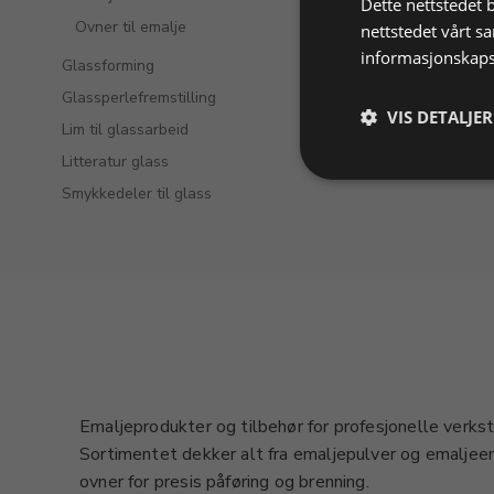
Dette nettstedet 
Ovner til emalje
nettstedet vårt s
informasjonskaps
Glassforming
Glassperlefremstilling
VIS DETALJER
Lim til glassarbeid
Litteratur glass
Smykkedeler til glass
Emaljeprodukter og tilbehør for profesjonelle verk
Sortimentet dekker alt fra emaljepulver og emaljeem
ovner for presis påføring og brenning.