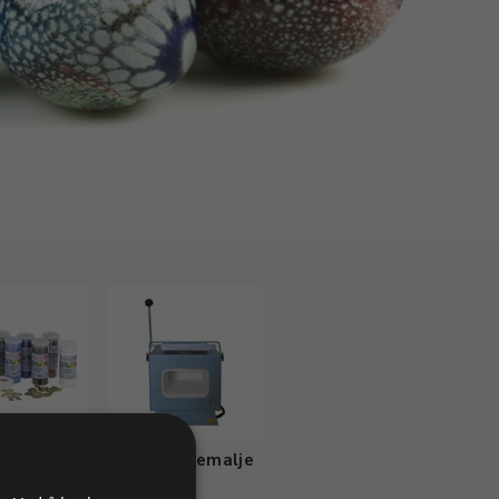
malje
Ovner til emalje