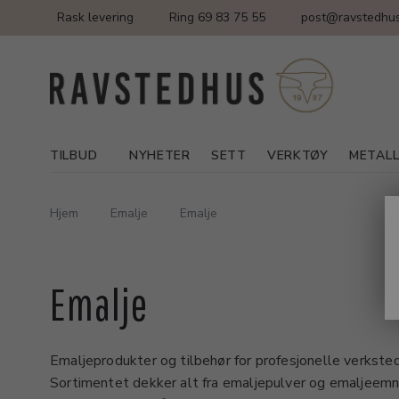
Rask levering
Ring 69 83 75 55
post@ravstedhus
TILBUD
NYHETER
SETT
VERKTØY
METAL
Hjem
Emalje
Emalje
Emalje
Emaljeprodukter og tilbehør for profesjonelle verkst
Sortimentet dekker alt fra emaljepulver og emaljeemne