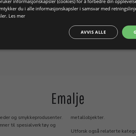
bruker informasjonskapsler (cookies) for å forbedre din opplevels
amtykker du i alle informasjonskapsler i samsvar med retningslinj
ler.
Les mer
AVVIS ALLE
Emalje
steder og smykkeprodusenter.
metallobjekter.
ner til spesialverktøy og
Utforsk også relaterte katego