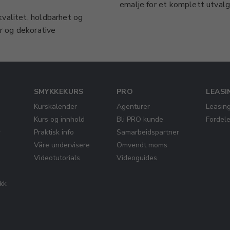
emalje for et komplett utvalg 
kvalitet, holdbarhet og
er og dekorative
SMYKKEKURS
PRO
LEASI
Kurskalender
Agenturer
Leasin
Kurs og innhold
Bli PRO kunde
Fordel
r
Praktisk info
Samarbeidspartner
Våre undervisere
Omvendt moms
Videotutorials
Videoguides
ikk