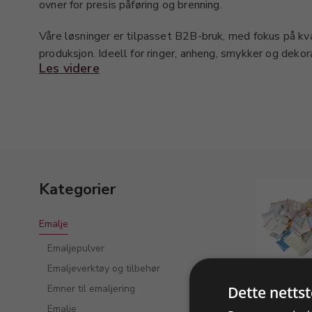
ovner for presis påføring og brenning.
Våre løsninger er tilpasset B2B-bruk, med fokus på kva
produksjon. Ideell for ringer, anheng, smykker og dekor
Les videre
Utforsk også relaterte kategorier som Emaljepulver, E
emalje for et komplett utvalg til profesjonell emaljeri
Kategorier
Emalje
Emaljepulver
Emaljeverktøy og tilbehør
Emaljep
Emner til emaljering
Dette netts
Emalje