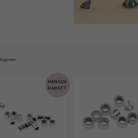
ategorien
MENGDE
RABATT