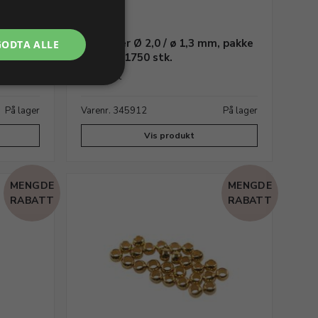
, pakke
Klemøyer Ø 2,0 / ø 1,3 mm, pakke
GODTA ALLE
med ca. 1750 stk.
Forsølvet
På lager
Varenr. 345912
På lager
Vis produkt
MENGDE
MENGDE
RABATT
RABATT