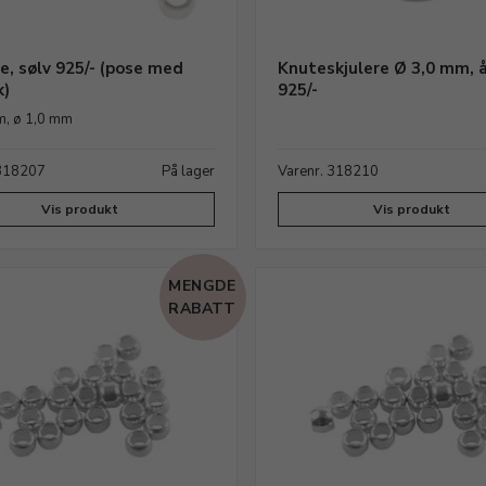
e, sølv 925/- (pose med
Knuteskjulere Ø 3,0 mm, 
k)
925/-
m, ø 1,0 mm
 318207
På lager
Varenr. 318210
Vis produkt
Vis produkt
MENGDE
RABATT