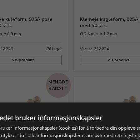
e kuleform, 925/- pose
Klemøje kugleform, 925/-
 stk.
med 50 stk.
m, ø 0,9 mm
Ø 2,5 mm, ø 1,2 mm
 318223
På lager
Varenr. 318224
Vis produkt
Vis produkt
MENGDE
RABATT
tedet bruker informasjonskapsler
bruker informasjonskapsler (cookies) for å forbedre din opplevels
amtykker du i alle informasjonskapsler i samsvar med retningslinj