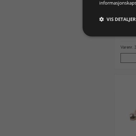
informasjonskaps
Klemøy
VIS DETALJER
med ca
Forsølve
Varenr.