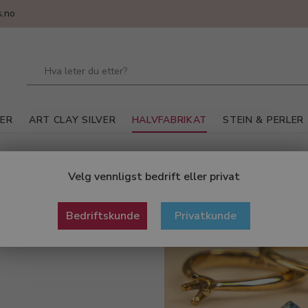
.no
LER
ART CLAY SILVER
HALVFABRIKAT
STEIN & PERLER
r / Rør
Velg vennligst bedrift eller privat
Bedriftskunde
Privatkunde