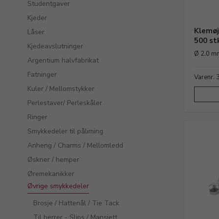
Studentgaver
Kjeder
Klemøj
Låser
500 st
Kjedeavslutninger
Ø 2,0 m
Argentium halvfabrikat
Fatninger
Varenr.
Kuler / Mellomstykker
Perlestaver/ Perleskåler
Ringer
Smykkedeler til påliming
Anheng / Charms / Mellomledd
Øskner / hemper
Øremekanikker
Øvrige smykkedeler
Brosje / Hattenål / Tie Tack
Til herrer - Slips / Mansjett