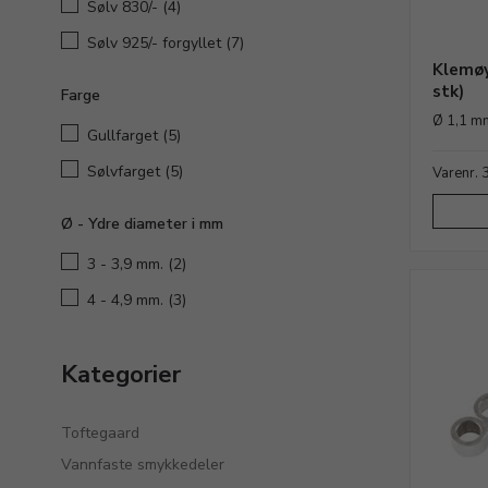
Sølv 830/-
(4)
Sølv 925/- forgyllet
(7)
Klemøy
stk)
Farge
Ø 1,1 m
Gullfarget
(5)
Sølvfarget
(5)
Varenr.
Ø - Ydre diameter i mm
3 - 3,9 mm.
(2)
4 - 4,9 mm.
(3)
Kategorier
Toftegaard
Vannfaste smykkedeler