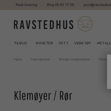
Rask levering
Ring 69 83 75 55
post@ravstedhus
TILBUD
NYHETER
SETT
VERKTØY
METAL
Hjem
Halvfabrikat
Øvrige smykkedeler
Klemøye
Klemøyer / Rør