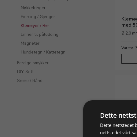
Nøkkelringer
Piercing / Gjenger
Klemøy
med 50
Klemøyer / Rør
Ø 2,0 m
Emner til pålodding
Magneter
Varenr.
Hundetegn / Kattetegn
Ferdige smykker
DIY-Sett
Snøre / Bånd
Dette netts
Dette nettstedet 
nettstedet vårt s