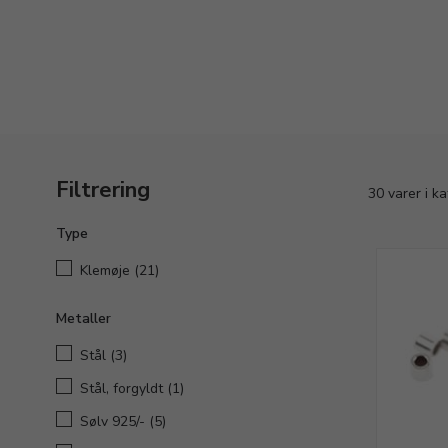
Filtrering
30 varer i k
Type
Klemøje
(21)
Metaller
Stål
(3)
Stål, forgyldt
(1)
Sølv 925/-
(5)