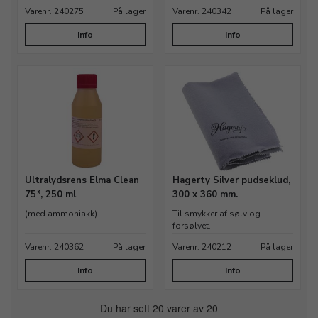
Varenr. 240275
På lager
Varenr. 240342
På lager
Info
Info
Ultralydsrens Elma Clean
Hagerty Silver pudseklud,
75*, 250 ml
300 x 360 mm.
(med ammoniakk)
Til smykker af sølv og
forsølvet.
Varenr. 240362
På lager
Varenr. 240212
På lager
Info
Info
Du har sett 20 varer av 20