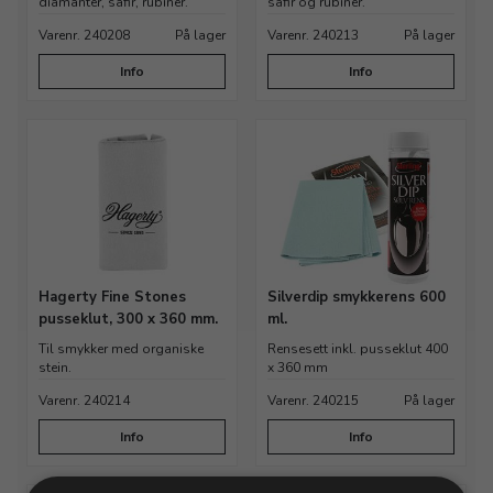
diamanter, safir, rubiner.
safir og rubiner.
Varenr. 240208
På lager
Varenr. 240213
På lager
Info
Info
Hagerty Fine Stones
Silverdip smykkerens 600
pusseklut, 300 x 360 mm.
ml.
Til smykker med organiske
Rensesett inkl. pusseklut 400
stein.
x 360 mm
Varenr. 240214
Varenr. 240215
På lager
Info
Info