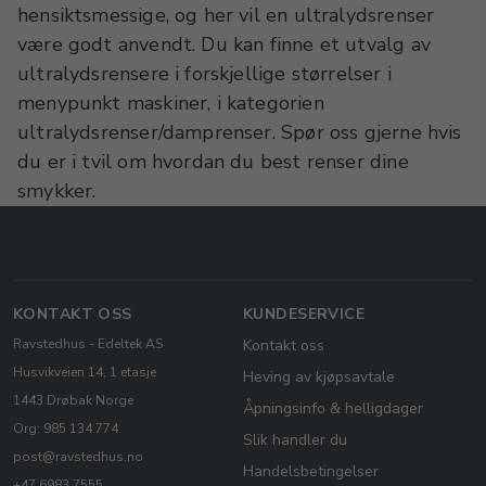
hensiktsmessige, og her vil en ultralydsrenser
være godt anvendt. Du kan finne et utvalg av
ultralydsrensere i forskjellige størrelser i
menypunkt maskiner, i kategorien
ultralydsrenser/damprenser. Spør oss gjerne hvis
du er i tvil om hvordan du best renser dine
smykker.
KONTAKT OSS
KUNDESERVICE
Ravstedhus - Edeltek AS
Kontakt oss
Husvikveien 14, 1 etasje
Heving av kjøpsavtale
1443 Drøbak Norge
Åpningsinfo & helligdager
Org: 985 134 774
Slik handler du
post@ravstedhus.no
Handelsbetingelser
+47 6983 7555