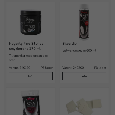
Hagerty Fine Stones
Silverdip
smykkerens 170 ml.
sølvrensevæske 600 ml
Til smykker med organiske
sten.
Varenr. 240199
På lager
Varenr. 240200
På lager
Info
Info