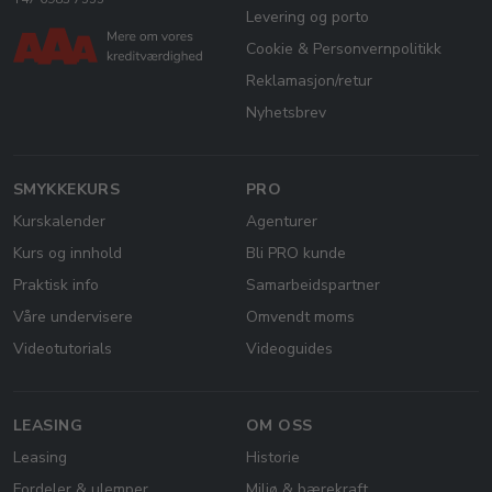
Levering og porto
Cookie & Personvernpolitikk
Reklamasjon/retur
Nyhetsbrev
SMYKKEKURS
PRO
Kurskalender
Agenturer
Kurs og innhold
Bli PRO kunde
Praktisk info
Samarbeidspartner
Våre undervisere
Omvendt moms
Videotutorials
Videoguides
LEASING
OM OSS
Leasing
Historie
Fordeler & ulemper
Miljø & bærekraft