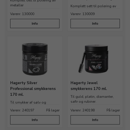
smykker.
Komplett sett til polering av
metaller
Komplett sett til polering av
metaller
Varenr. 130000
Varenr. 130009
Info
Info
Hagerty Silver
Hagerty Jewel
Professional smykkerens
smykkerens 170 ml.
170 ml.
Til guld, platin, diamanter,
safir og rubiner.
Til smykker af sølv og
forsølvet.
Varenr. 240197
På lager
Varenr. 240198
På lager
Info
Info