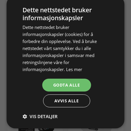
Dette nettstedet bruker
informasjonskapsler
Dette nettstedet bruker
informasjonskapsler (cookies) for å
forbedre din opplevelse. Ved å bruke
Hagerty Sliver
Hagerty Jewel
nettstedet vårt samtykker du i alle
smykkerens og pudseklud.
smykkerens og pudseklud.
informasjonskapsler i samsvar med
Til smykker af sølv og
Til guld, platin, diamanter,
retningslinjene våre for
forsølvet.
safir og rubiner.
informasjonskapsler.
Les mer
Varenr. 240220
På lager
Varenr. 240221
På lager
Info
Info
GODTA ALLE
AVVIS ALLE
VIS DETALJER