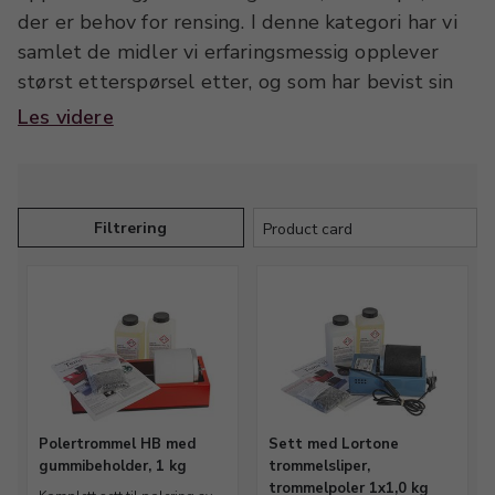
der er behov for rensing. I denne kategori har vi
samlet de midler vi erfaringsmessig opplever
størst etterspørsel etter, og som har bevist sin
verdi og funksjonalitet gjennom tiden. I utvalget
Les videre
finner du blant annet pusse- og polerkluter til
forskjellige metaller, samt væsker til rensing og
desinfisering. Vi tilbyr også ferdige rensesett.
Spesielt etter endt fremstilling er grundig
Filtrering
rensing viktig, da der kan sitte rester fra
produksjonsprosessene, som ikke er
hensiktsmessige, og her vil en ultralydsrenser
være godt anvendt. Du kan finne et utvalg av
ultralydsrensere i forskjellige størrelser i
menypunkt maskiner, i kategorien
ultralydsrenser/damprenser. Spør oss gjerne hvis
Polertrommel HB med
Sett med Lortone
du er i tvil om hvordan du best renser dine
gummibeholder, 1 kg
trommelsliper,
trommelpoler 1x1,0 kg