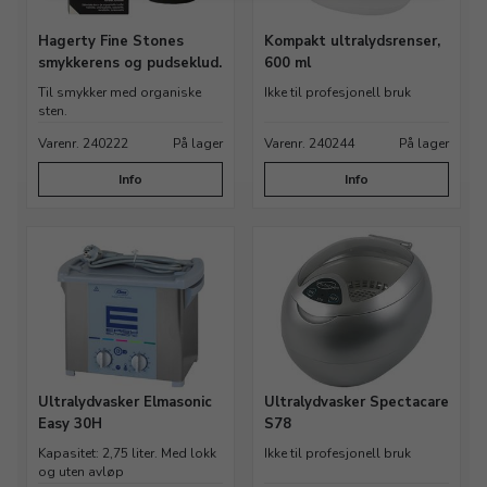
Hagerty Fine Stones
Kompakt ultralydsrenser,
smykkerens og pudseklud.
600 ml
Til smykker med organiske
Ikke til profesjonell bruk
sten.
Varenr. 240222
På lager
Varenr. 240244
På lager
Info
Info
Ultralydvasker Elmasonic
Ultralydvasker Spectacare
Easy 30H
S78
Kapasitet: 2,75 liter. Med lokk
Ikke til profesjonell bruk
og uten avløp