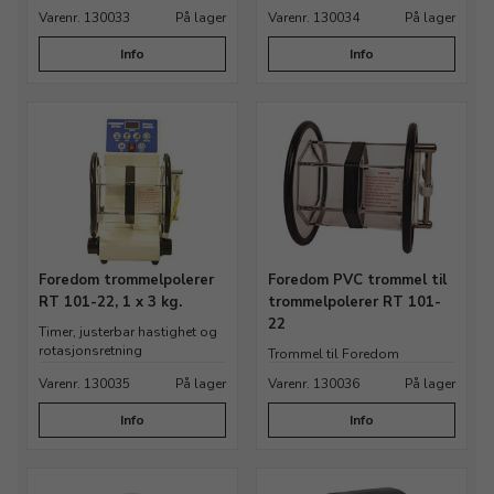
Varenr. 130033
På lager
Varenr. 130034
På lager
Info
Info
Foredom trommelpolerer
Foredom PVC trommel til
RT 101-22, 1 x 3 kg.
trommelpolerer RT 101-
22
Timer, justerbar hastighet og
rotasjonsretning
Trommel til Foredom
trommelpolerer varenr.
Varenr. 130035
På lager
Varenr. 130036
På lager
130035
Info
Info