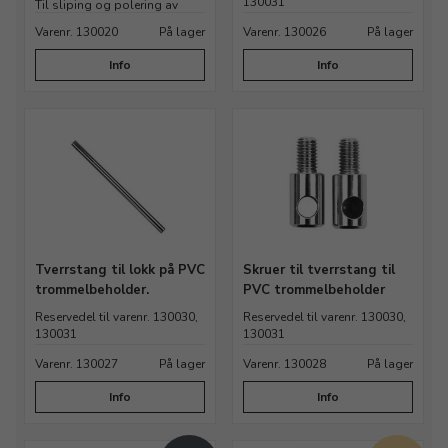
130031
Til sliping og polering av
metall, stein og glass
Varenr. 130020
På lager
Varenr. 130026
På lager
Info
Info
Tverrstang til lokk på PVC
Skruer til tverrstang til
trommelbeholder.
PVC trommelbeholder
Reservedel til varenr. 130030,
Reservedel til varenr. 130030,
130031
130031
Varenr. 130027
På lager
Varenr. 130028
På lager
Info
Info