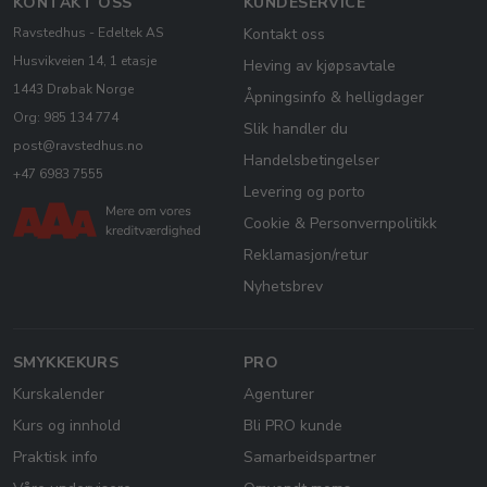
KONTAKT OSS
KUNDESERVICE
Ravstedhus - Edeltek AS
Kontakt oss
Husvikveien 14, 1 etasje
Heving av kjøpsavtale
1443 Drøbak Norge
Åpningsinfo & helligdager
Org: 985 134 774
Slik handler du
post@ravstedhus.no
Handelsbetingelser
+47 6983 7555
Levering og porto
Cookie & Personvernpolitikk
Reklamasjon/retur
Nyhetsbrev
SMYKKEKURS
PRO
Kurskalender
Agenturer
Kurs og innhold
Bli PRO kunde
Praktisk info
Samarbeidspartner