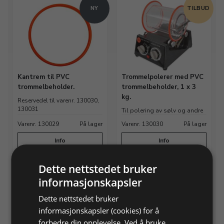
NY
TILBUD
Kantrem til PVC
Trommelpolerer med PVC
trommelbeholder.
trommelbeholder, 1 x 3
kg.
Reservedel til varenr. 130030,
130031
Til polering av sølv og andre
metaller
Varenr. 130029
På lager
Varenr. 130030
På lager
Info
Info
Dette nettstedet bruker
informasjonskapsler
Dette nettstedet bruker
informasjonskapsler (cookies) for å
forbedre din opplevelse. Ved å bruke