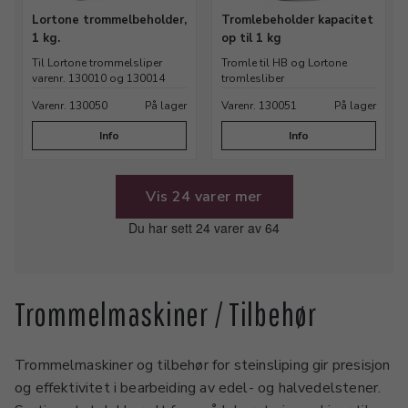
Lortone trommelbeholder,
Tromlebeholder kapacitet
1 kg.
op til 1 kg
Til Lortone trommelsliper
Tromle til HB og Lortone
varenr. 130010 og 130014
tromlesliber
Varenr. 130050
På lager
Varenr. 130051
På lager
Info
Info
Vis 24 varer mer
Du har sett 24 varer av 64
Trommelmaskiner / Tilbehør
Trommelmaskiner og tilbehør for steinsliping gir presisjon
og effektivitet i bearbeiding av edel- og halvedelstener.