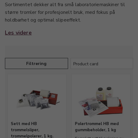
Sortimentet dekker alt fra små laboratoriemaskiner til
større tromler for profesjonelt bruk, med fokus på
holdbarhet og optimal slipeeffekt.
Les videre
Tilbehør inkluderer reservedeler, slipebånd, poleringssett
og ekstra tromler som gjør det enkelt å opprettholde
kontinuerlig drift og sikre jevn kvalitet på alle typer
steiner. Perfekt for verksteder som ønsker pålitelig
Filtrering
utstyr med lang levetid.
Produktene er nøye utvalgt for å møte kravene til både
nøyaktighet og effektiv produksjon, slik at fagfolk kan
levere ferdige produkter med høy standard og
konsistente resultater.
Sett med HB
Polertrommel HB med
trommelsliper,
gummibeholder, 1 kg
trommelpolerer, 1 kg.