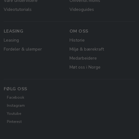
Våre undervisere
Omvendt moms
Videotutorials
Videoguides
LEASING
OM OSS
Leasing
Historie
Fordeler & ulemper
Miljø & bærekraft
Medarbeidere
Møt oss i Norge
FØLG OSS
Facebook
Instagram
Youtube
Pinterest