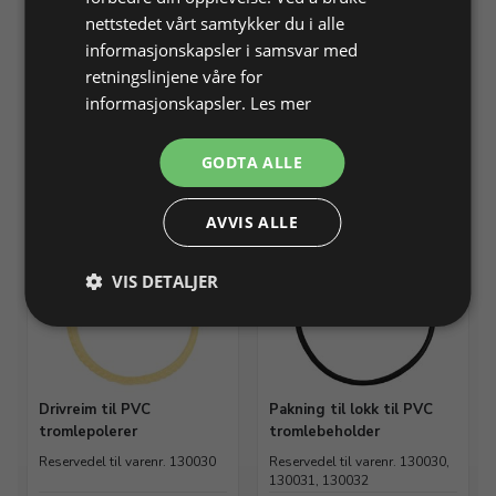
nettstedet vårt samtykker du i alle
PVC trommelbeholder,
Lokk til PVC
informasjonskapsler i samsvar med
kapacitet 3 kg.
trommelbeholder 130030
retningslinjene våre for
Ekstra trommelbeholder til
Ekstra lokk til utskiftning på
informasjonskapsler.
Les mer
trommelpolerer 130030
130030 og 130031
Varenr. 130031
På lager
Varenr. 130032
På lager
GODTA ALLE
Info
Info
AVVIS ALLE
VIS DETALJER
Drivreim til PVC
Pakning til lokk til PVC
tromlepolerer
tromlebeholder
Reservedel til varenr. 130030
Reservedel til varenr. 130030,
130031, 130032