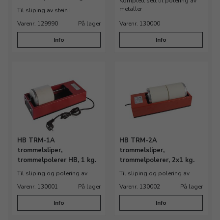
Komplett sett til polering av
metaller
Til sliping av stein i
trommelsliper
Varenr. 129990
På lager
Varenr. 130000
Info
Info
HB TRM-1A
HB TRM-2A
trommelsliper,
trommelsliper,
trommelpolerer HB, 1 kg.
trommelpolerer, 2x1 kg.
Til sliping og polering av
Til sliping og polering av
metall, stein og glass
metall, stein og glass
Varenr. 130001
På lager
Varenr. 130002
På lager
Info
Info