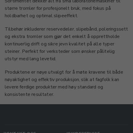
Sortimentet dekker alt fra små laboratoriemaskiner til
større tromler for profesjonelt bruk, med fokus på
holdbarhet og optimal slipeeffekt.
Tilbehør inkluderer reservedeler, slipebånd, poleringssett
og ekstra tromler som gjør det enkelt å opprettholde
kontinuerlig drift og sikre jevn kvalitet på alle typer
steiner. Perfekt for verksteder som ønsker pålitelig
utstyr med lang levetid.
Produktene er nøye utvalgt for å møte kravene til både
nøyaktighet og effektiv produksjon, slik at fagfolk kan
levere ferdige produkter med høy standard og
konsistente resultater.