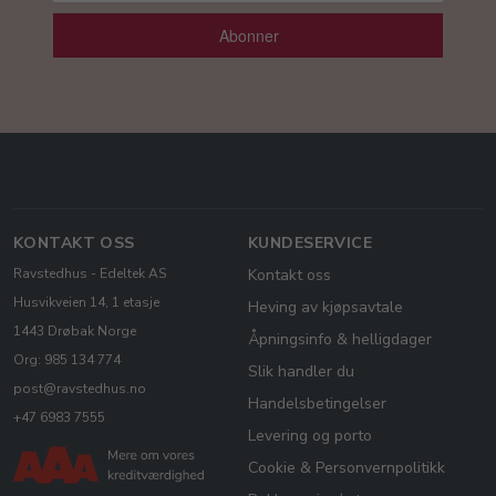
Abonner
KONTAKT OSS
KUNDESERVICE
Ravstedhus - Edeltek AS
Kontakt oss
Husvikveien 14, 1 etasje
Heving av kjøpsavtale
1443 Drøbak Norge
Åpningsinfo & helligdager
Org: 985 134 774
Slik handler du
post@ravstedhus.no
Handelsbetingelser
+47 6983 7555
Levering og porto
Cookie & Personvernpolitikk