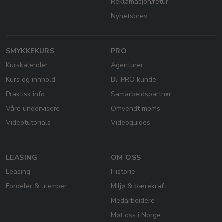
Reklamasjon/retur
Nyhetsbrev
SMYKKEKURS
PRO
Kurskalender
Agenturer
Kurs og innhold
Bli PRO kunde
Praktisk info
Samarbeidspartner
Våre undervisere
Omvendt moms
Videotutorials
Videoguides
LEASING
OM OSS
Leasing
Historie
Fordeler & ulemper
Miljø & bærekraft
Medarbeidere
Møt oss i Norge