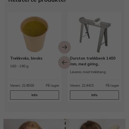
Trekkvoks, bivoks
Durston trekkbenk 1400
mm, med giring.
160 - 190 g
Leveres med trekktang.
Varenr. 214500
På lager
Varenr. 214415
På lager
Info
Info