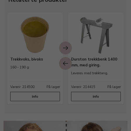
Trekkvoks, bivoks
Durston trekkbenk 1400
mm, med giring.
160 - 190 g
Leveres med trekktang.
Varenr. 214500
På lager
Varenr. 214415
På lager
Info
Info