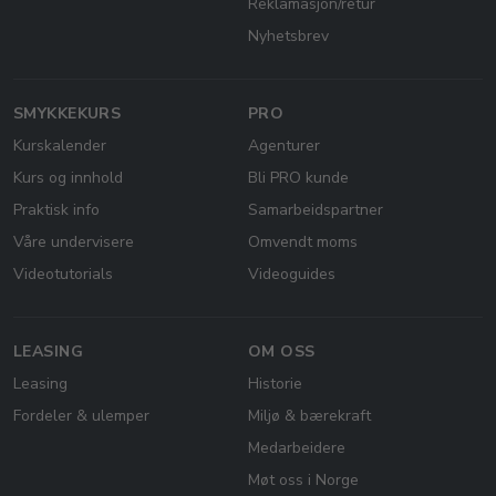
Reklamasjon/retur
Nyhetsbrev
SMYKKEKURS
PRO
Kurskalender
Agenturer
Kurs og innhold
Bli PRO kunde
Praktisk info
Samarbeidspartner
Våre undervisere
Omvendt moms
Videotutorials
Videoguides
LEASING
OM OSS
Leasing
Historie
Fordeler & ulemper
Miljø & bærekraft
Medarbeidere
Møt oss i Norge