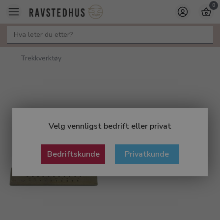
0
Trekkverktøy
Velg vennligst bedrift eller privat
Bedriftskunde
Privatkunde