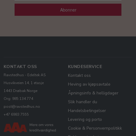
Abonner
KONTAKT OSS
KUNDESERVICE
Ravstedhus - Edeltek AS
Kontakt oss
Husvikveien 14, 1 etasje
Heving av kjøpsavtale
1443 Drøbak Norge
Åpningsinfo & helligdager
Org: 985 134 774
Slik handler du
post@ravstedhus.no
Handelsbetingelser
+47 6983 7555
Levering og porto
Cookie & Personvernpolitikk