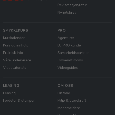
Reklamasjon/retur
Nyhetsbrev
SMYKKEKURS
PRO
Kurskalender
Agenturer
Kurs og innhold
Bli PRO kunde
Praktisk info
Samarbeidspartner
Våre undervisere
Omvendt moms
Videotutorials
Videoguides
LEASING
OM OSS
Leasing
Historie
Fordeler & ulemper
Miljø & bærekraft
Medarbeidere