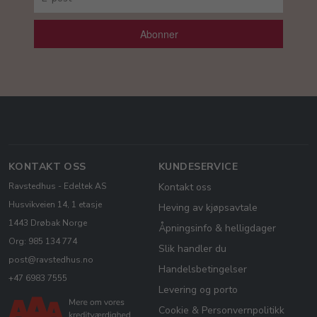
Abonner
KONTAKT OSS
KUNDESERVICE
Ravstedhus - Edeltek AS
Kontakt oss
Husvikveien 14, 1 etasje
Heving av kjøpsavtale
1443 Drøbak Norge
Åpningsinfo & helligdager
Org: 985 134 774
Slik handler du
post@ravstedhus.no
Handelsbetingelser
+47 6983 7555
Levering og porto
Cookie & Personvernpolitikk