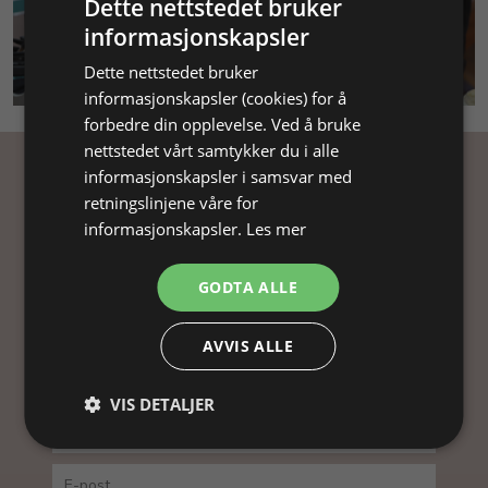
Dette nettstedet bruker
informasjonskapsler
SMYKKEKURS
Dette nettstedet bruker
informasjonskapsler (cookies) for å
forbedre din opplevelse. Ved å bruke
nettstedet vårt samtykker du i alle
informasjonskapsler i samsvar med
Få inspirasjon
retningslinjene våre for
informasjonskapsler.
Les mer
Abonner på nyhetsbrevet vårt og få
inspirasjon, gode tilbud og tips til din
GODTA ALLE
smykkefremstilling.
Ved å abonnere på vårt nyhetsbrev, godtar du vår
AVVIS ALLE
personvernpolitikk.
VIS DETALJER