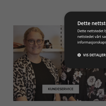
Dette netts
Dette nettstedet 
nettstedet vårt s
informasjonskaps
VIS DETALJER
KUNDESERVICE