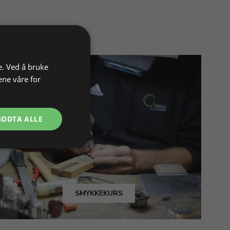
e. Ved å bruke
ene våre for
GODTA ALLE
SMYKKEKURS