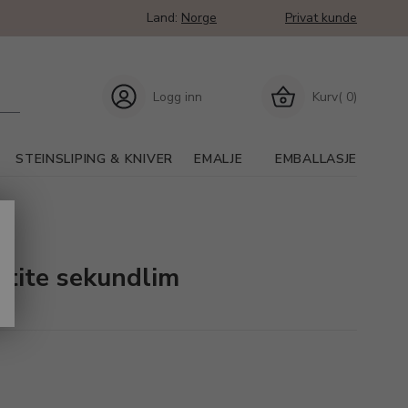
Land:
Norge
Privat kunde
Logg inn
Kurv( 0)
STEINSLIPING & KNIVER
EMALJE
EMBALLASJE
ctite sekundlim