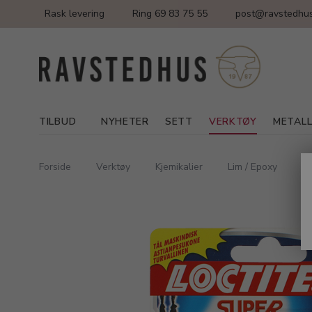
Rask levering
Ring 69 83 75 55
post@ravstedhus
TILBUD
NYHETER
SETT
VERKTØY
METAL
Forside
Verktøy
Kjemikalier
Lim / Epoxy
Su