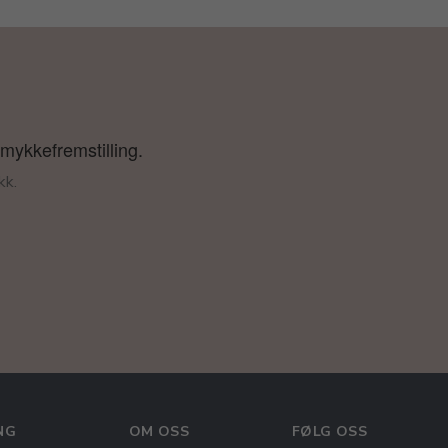
smykkefremstilling.
kk.
NG
OM OSS
FØLG OSS