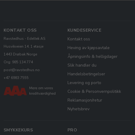
KONTAKT OSS
KUNDESERVICE
Ravstedhus - Edeltek AS
Kontakt oss
Husvikveien 14, 1 etasje
Heving av kjøpsavtale
1443 Drøbak Norge
Åpningsinfo & helligdager
Org: 985 134 774
Slik handler du
post@ravstedhus.no
Handelsbetingelser
+47 6983 7555
Levering og porto
Cookie & Personvernpolitikk
Reklamasjon/retur
Nyhetsbrev
SMYKKEKURS
PRO