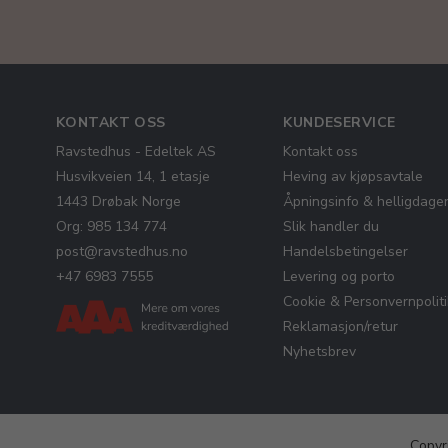
KONTAKT OSS
KUNDESERVICE
Ravstedhus - Edeltek AS
Kontakt oss
Husvikveien 14, 1 etasje
Heving av kjøpsavtale
1443 Drøbak Norge
Åpningsinfo & helligdage
Org: 985 134 774
Slik handler du
post@ravstedhus.no
Handelsbetingelser
+47 6983 7555
Levering og porto
Cookie & Personvernpolit
Reklamasjon/retur
Nyhetsbrev
Copyr