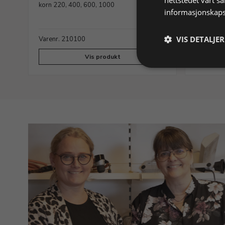
korn 220, 400, 600, 1000
Papiret er
informasjonskaps
VIS DETALJER
ager
Varenr. 210100
På lager
Varenr. 
Vis produkt