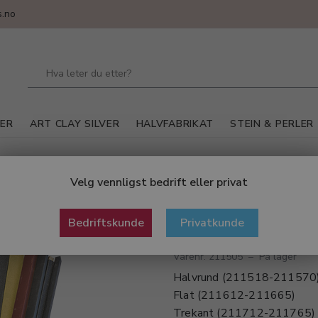
.no
LER
ART CLAY SILVER
HALVFABRIKAT
STEIN & PERLER
rktøy
Smergelpinner ass. 20 stk.
Velg vennligst bedrift eller privat
Smergelpinner a
Bedriftskunde
Privatkunde
Varenr. 211505
–
På lager
Halvrund (211518-211570
Flat (211612-211665)
Trekant (211712-211765)