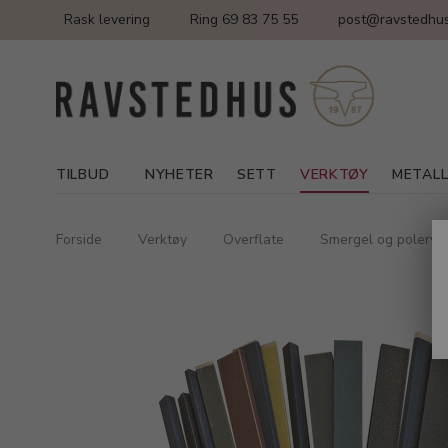
Rask levering
Ring 69 83 75 55
post@ravstedhus
TILBUD
NYHETER
SETT
VERKTØY
METAL
Forside
Verktøy
Overflate
Smergel og polerve