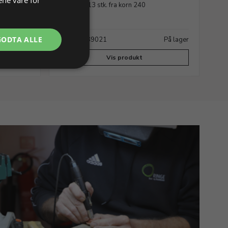
5 x 5 cm, 13 stk. fra korn 240
Til
GODTA ALLE
På lager
Varenr. 239021
På lager
Va
Vis produkt