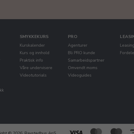
SMYKKEKURS
PRO
LEASI
Kurskalender
Agenturer
Leasin
Kurs og innhold
Bli PRO kunde
Fordel
r
Praktisk info
Samarbeidspartner
Våre undervisere
Omvendt moms
Videotutorials
Videoguides
ikk
ight © 2026, Ravstedhus ApS