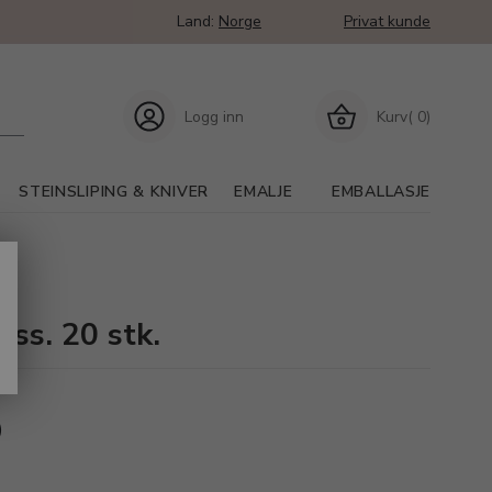
Land:
Norge
Privat kunde
Logg inn
Kurv( 0)
STEINSLIPING & KNIVER
EMALJE
EMBALLASJE
ss. 20 stk.
)