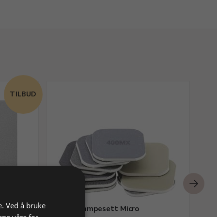
TILBUD
e. Ved å bruke
k.
Slipesvampesett Micro
Fi
ene våre for