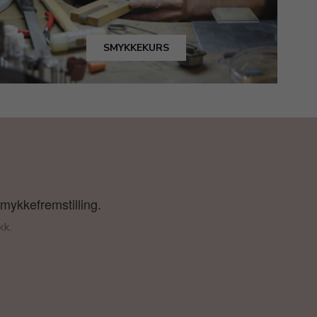
SMYKKEKURS
smykkefremstilling.
kk.