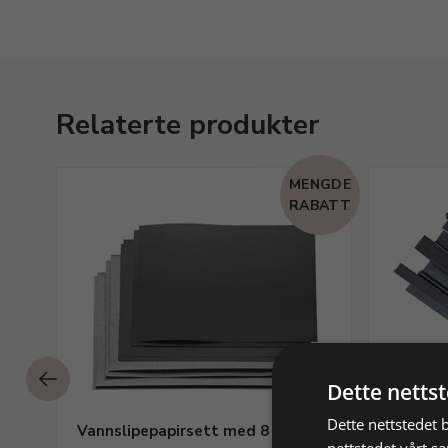
Relaterte produkter
MENGDE
RABATT
Dette netts
Dette nettstedet 
kl.
Vannslipepapirsett med 8 ark
Smergel
nettstedet vårt s