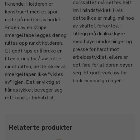
dorskaftet må settes helt
liknende. Holderen er
inn i håndstykket. Hvis
konstruert med et spor
dette ikke er mulig, må noe
nede på midten av hodet.
av skaftet forkortes. I
Enden av en stripe
tillegg må du ikke kjøre
smergeltape legges der og
med høye omdreininger og
rulles opp rundt holderen.
presse for hardt mot
Et godt tips er å bruke en
arbeidsstykket, ellers er
liten o-ring for å avslutte
det fare for at doren bøyer
rundt rullen, dette sikrer at
seg. Et godt verktøy for
smergeltapen ikke "vikles
bruk innvendig i ringer.
av" igjen. Det er viktig at
håndstykket beveger seg
rett rundt, i forhold til
Relaterte produkter