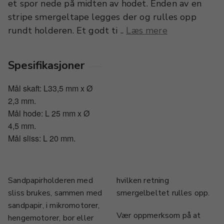
et spor nede på midten av hodet. Enden av en
stripe smergeltape legges der og rulles opp
rundt holderen. Et godt ti ..
Læs mere
Spesifikasjoner
Mål skaft: L33,5 mm x Ø
2,3 mm.
Mål hode: L 25 mm x Ø
4,5 mm.
Mål sliss: L 20 mm.
Sandpapirholderen med
hvilken retning
sliss brukes, sammen med
smergelbeltet rulles opp.
sandpapir, i mikromotorer,
Vær oppmerksom på at
hengemotorer, bor eller