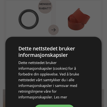
MENGDE
RABATT
O-ring, gummi T 1,5 mm
Smergelbånd, korn 240
innv. Ø 7,0 mm
B 25 mm, pk med 5 m
Dette nettstedet bruker
informasjonskapsler
Varenr. 490919
På lager
Varenr. 210425
På lager
Dette nettstedet bruker
informasjonskapsler (cookies) for å
Info
Info
forbedre din opplevelse. Ved å bruke
nettstedet vårt samtykker du i alle
informasjonskapsler i samsvar med
retningslinjene våre for
informasjonskapsler.
Les mer