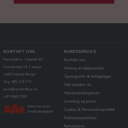
KONTAKT OSS
KUNDESERVICE
Ravstedhus - Edeltek AS
Kontakt oss
Husvikveien 14, 1 etasje
Heving av kjøpsavtale
1443 Drøbak Norge
Åpningsinfo & helligdager
Org: 985 134 774
Slik handler du
post@ravstedhus.no
Handelsbetingelser
+47 6983 7555
Levering og porto
Cookie & Personvernpolitikk
Reklamasjon/retur
Nyhetsbrev