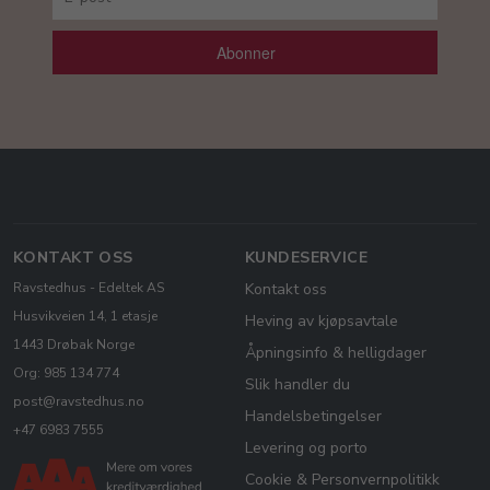
Abonner
KONTAKT OSS
KUNDESERVICE
Ravstedhus - Edeltek AS
Kontakt oss
Husvikveien 14, 1 etasje
Heving av kjøpsavtale
1443 Drøbak Norge
Åpningsinfo & helligdager
Org: 985 134 774
Slik handler du
post@ravstedhus.no
Handelsbetingelser
+47 6983 7555
Levering og porto
Cookie & Personvernpolitikk