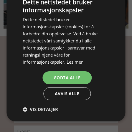
Dette nettstedet bruker
informasjonskapsler
SMYKKEKURS
Dette nettstedet bruker
informasjonskapsler (cookies) for å
forbedre din opplevelse. Ved å bruke
nettstedet vårt samtykker du i alle
informasjonskapsler i samsvar med
Få inspirasjon
retningslinjene våre for
informasjonskapsler.
Les mer
Abonner på nyhetsbrevet vårt og få
inspirasjon, gode tilbud og tips til din
GODTA ALLE
smykkefremstilling.
Ved å abonnere på vårt nyhetsbrev, godtar du vår
AVVIS ALLE
personvernpolitikk.
VIS DETALJER