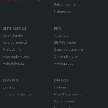
Reklamasjon/retur
Nyhetsbrev
SMYKKEKURS
PRO
Kurskalender
Agenturer
Kurs og innhold
Bli PRO kunde
Praktisk info
Samarbeidspartner
Våre undervisere
Omvendt moms
Videotutorials
Videoguides
LEASING
OM OSS
Leasing
Historie
Fordeler & ulemper
Miljø & bærekraft
Medarbeidere