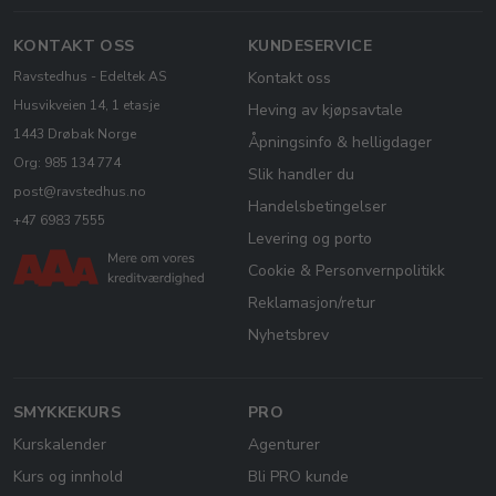
KONTAKT OSS
KUNDESERVICE
Ravstedhus - Edeltek AS
Kontakt oss
Husvikveien 14, 1 etasje
Heving av kjøpsavtale
1443 Drøbak Norge
Åpningsinfo & helligdager
Org: 985 134 774
Slik handler du
post@ravstedhus.no
Handelsbetingelser
+47 6983 7555
Levering og porto
Cookie & Personvernpolitikk
Reklamasjon/retur
Nyhetsbrev
SMYKKEKURS
PRO
Kurskalender
Agenturer
Kurs og innhold
Bli PRO kunde