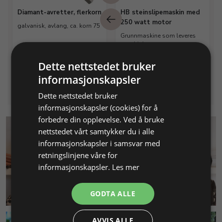
Diamant-avretter, flerkorn
HB steinslipemaskin med
250 watt motor
galvanisk, avlang, ca. korn 75
Grunnmaskine som leveres
uten hjul.
Varenr. 145320
På lager
Varenr. 111700
På lager
Dette nettstedet bruker
Info
Info
informasjonskapsler
Dette nettstedet bruker
informasjonskapsler (cookies) for å
forbedre din opplevelse. Ved å bruke
nettstedet vårt samtykker du i alle
informasjonskapsler i samsvar med
retningslinjene våre for
informasjonskapsler.
Les mer
KUNDESERVICE
GODTA ALLE
AVVIS ALLE