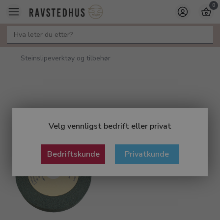
0
Steinslipeverktøy og tilbehør
Velg vennligst bedrift eller privat
Bedriftskunde
Privatkunde