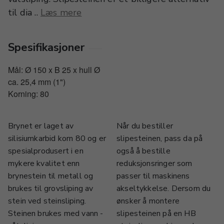
til dia ..
Læs mere
Spesifikasjoner
Mål: Ø 150 x B 25 x hull Ø
ca. 25,4 mm (1")
Korning: 80
Brynet er laget av
Når du bestiller
silisiumkarbid korn 80 og er
slipesteinen, pass da på
spesialprodusert i en
også å bestille
mykere kvalitet enn
reduksjonsringer som
brynestein til metall og
passer til maskinens
brukes til grovsliping av
akseltykkelse. Dersom du
stein ved steinsliping.
ønsker å montere
Steinen brukes med vann -
slipesteinen på en HB