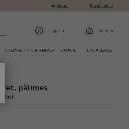
Land:
Norge
Privat kunde
Logg inn
Kurv( 0)
STEINSLIPING & KNIVER
EMALJE
EMBALLASJE
erret, pålimes
nnfast