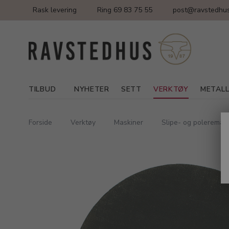
Rask levering
Ring 69 83 75 55
post@ravstedhus
TILBUD
NYHETER
SETT
VERKTØY
METAL
Forside
Verktøy
Maskiner
Slipe- og poleremas