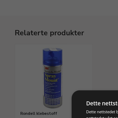
Relaterte produkter
Dette netts
Dette nettstedet 
Rondell klebestoff
nettstedet vårt s