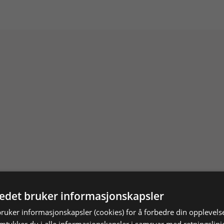
tedet bruker informasjonskapsler
bruker informasjonskapsler (cookies) for å forbedre din opplevels
amtykker du i alle informasjonskapsler i samsvar med retningslinj