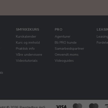
SMYKKEKURS
PRO
LEASI
Kurskalender
Agenturer
Leasin
Kurs og innhold
Bli PRO kunde
Fordel
r
Praktisk info
Samarbeidspartner
Våre undervisere
Omvendt moms
Videotutorials
Videoguides
ikk
ight © 2026, Ravstedhus ApS