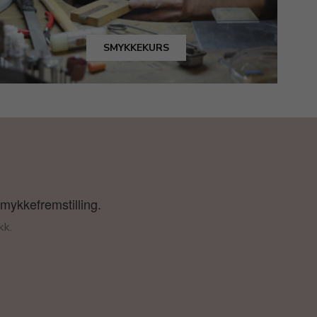
SMYKKEKURS
smykkefremstilling.
kk.