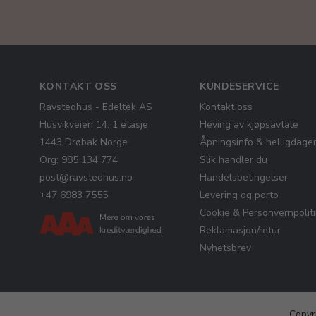
KONTAKT OSS
KUNDESERVICE
Ravstedhus - Edeltek AS
Kontakt oss
Husvikveien 14, 1 etasje
Heving av kjøpsavtale
1443 Drøbak Norge
Åpningsinfo & helligdage
Org: 985 134 774
Slik handler du
post@ravstedhus.no
Handelsbetingelser
+47 6983 7555
Levering og porto
Cookie & Personvernpolit
Reklamasjon/retur
Nyhetsbrev
Copyr