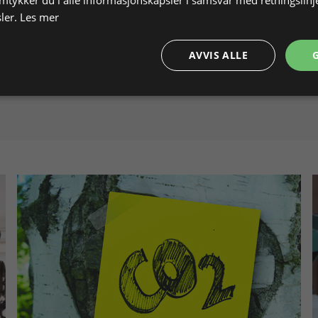
ler.
Les mer
AVVIS ALLE