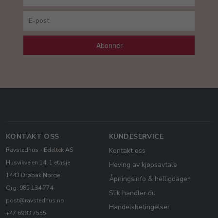
Abonner
KONTAKT OSS
KUNDESERVICE
Ravstedhus - Edeltek AS
Kontakt oss
Husvikveien 14, 1 etasje
Heving av kjøpsavtale
1443 Drøbak Norge
Åpningsinfo & helligdager
Org: 985 134 774
Slik handler du
post@ravstedhus.no
Handelsbetingelser
+47 6983 7555