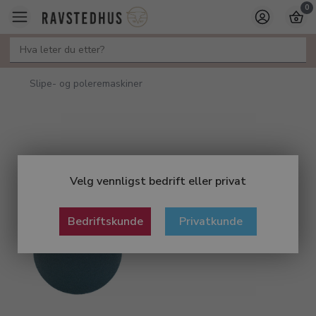
0
Slipe- og poleremaskiner
Velg vennligst bedrift eller privat
Bedriftskunde
Privatkunde