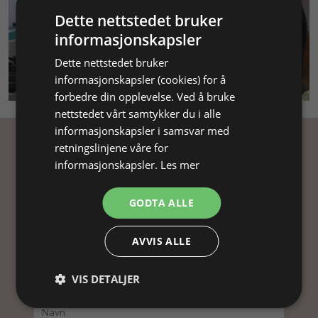
Dette nettstedet bruker
informasjonskapsler
Dette nettstedet bruker
SMYKKEKURS
informasjonskapsler (cookies) for å
forbedre din opplevelse. Ved å bruke
nettstedet vårt samtykker du i alle
informasjonskapsler i samsvar med
retningslinjene våre for
Få inspirasjon
informasjonskapsler.
Les mer
Abonner på nyhetsbrevet vårt og få
GODTA ALLE
inspirasjon, gode tilbud og tips til din
smykkefremstilling.
AVVIS ALLE
Ved å abonnere på vårt nyhetsbrev, godtar du vår
personvernpolitikk.
VIS DETALJER