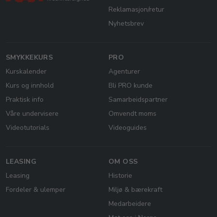
Reklamasjon/retur
Nyhetsbrev
SMYKKEKURS
PRO
Kurskalender
Agenturer
Kurs og innhold
Bli PRO kunde
Praktisk info
Samarbeidspartner
Våre undervisere
Omvendt moms
Videotutorials
Videoguides
LEASING
OM OSS
Leasing
Historie
Fordeler & ulemper
Miljø & bærekraft
Medarbeidere