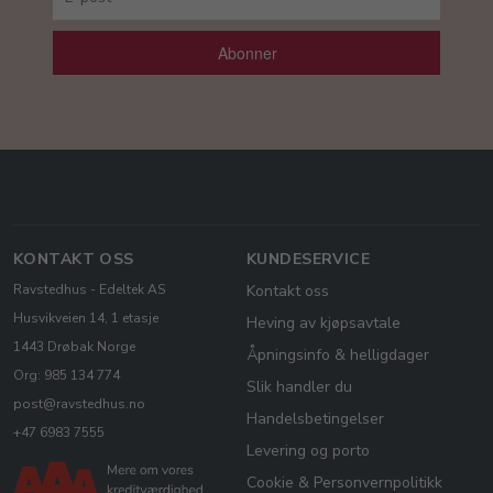
Abonner
KONTAKT OSS
KUNDESERVICE
Ravstedhus - Edeltek AS
Kontakt oss
Husvikveien 14, 1 etasje
Heving av kjøpsavtale
1443 Drøbak Norge
Åpningsinfo & helligdager
Org: 985 134 774
Slik handler du
post@ravstedhus.no
Handelsbetingelser
+47 6983 7555
Levering og porto
Cookie & Personvernpolitikk