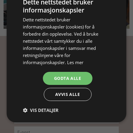
Dette nettstedet bruker
informasjonskapsler
SMYKKEKURS
Dette nettstedet bruker
informasjonskapsler (cookies) for å
forbedre din opplevelse. Ved å bruke
nettstedet vårt samtykker du i alle
informasjonskapsler i samsvar med
Få inspirasjon
retningslinjene våre for
informasjonskapsler.
Les mer
Abonner på nyhetsbrevet vårt og få
inspirasjon, gode tilbud og tips til din
GODTA ALLE
smykkefremstilling.
Ved å abonnere på vårt nyhetsbrev, godtar du vår
AVVIS ALLE
personvernpolitikk.
VIS DETALJER