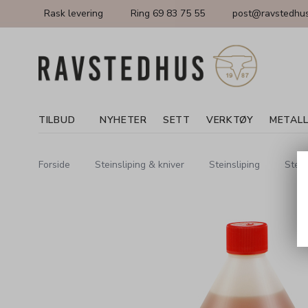
Rask levering
Ring 69 83 75 55
post@ravstedhus
TILBUD
NYHETER
SETT
VERKTØY
METAL
Forside
Steinsliping & kniver
Steinsliping
Stein