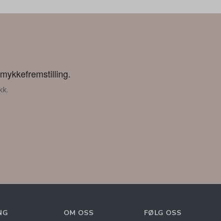
smykkefremstilling.
kk.
NG
OM OSS
FØLG OSS