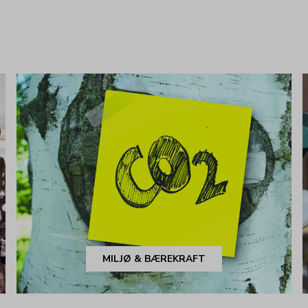
MILJØ & BÆREKRAFT