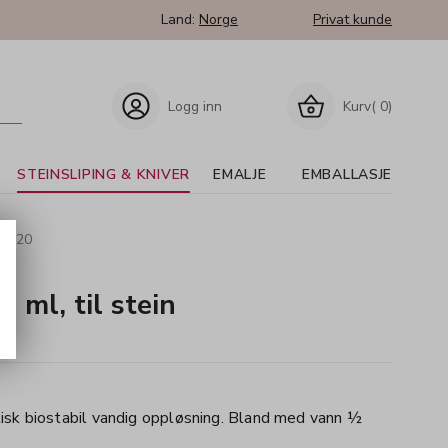
Land:
Norge
Privat kunde
Logg inn
Kurv( 0)
STEINSLIPING & KNIVER
EMALJE
EMBALLASJE
. 1-20
 ml, til stein
tisk biostabil vandig oppløsning. Bland med vann ½