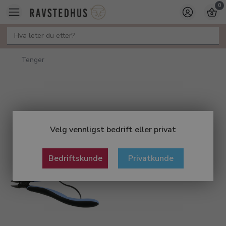
0
Tenger
Velg vennligst bedrift eller privat
Bedriftskunde
Privatkunde