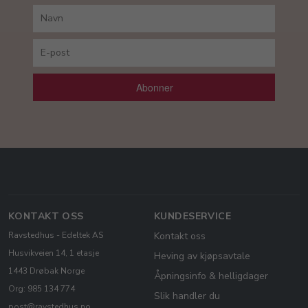
Abonner
KONTAKT OSS
KUNDESERVICE
Ravstedhus - Edeltek AS
Kontakt oss
Husvikveien 14, 1 etasje
Heving av kjøpsavtale
1443 Drøbak Norge
Åpningsinfo & helligdager
Org: 985 134 774
Slik handler du
post@ravstedhus.no