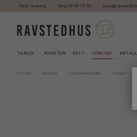
Rask levering
Ring 69 83 75 55
post@ravstedhus
TILBUD
NYHETER
SETT
VERKTØY
METAL
Forside
Verktøy
Gullsmedverktøy
Tenger