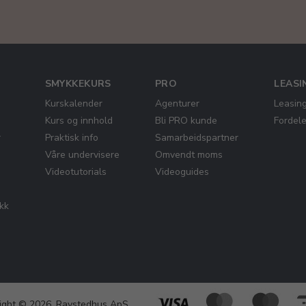
SMYKKEKURS
PRO
LEASI
Kurskalender
Agenturer
Leasin
Kurs og innhold
Bli PRO kunde
Fordel
r
Praktisk info
Samarbeidspartner
Våre undervisere
Omvendt moms
Videotutorials
Videoguides
ikk
ight © 2026, Ravstedhus ApS