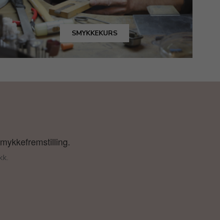
SMYKKEKURS
smykkefremstilling.
kk.