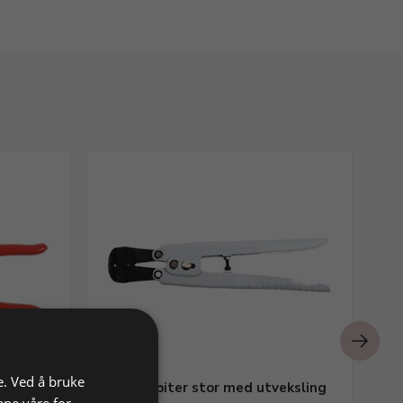
e. Ved å bruke
Tverravbiter stor med utveksling
Du
ene våre for