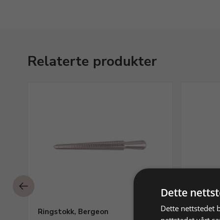
Relaterte produkter
Dette netts
Dette nettstedet 
Ringstokk, Bergeon
Platesa
nettstedet vårt s