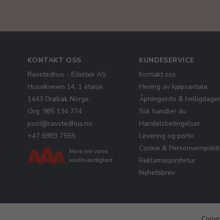
KONTAKT OSS
KUNDESERVICE
Ravstedhus - Edeltek AS
Kontakt oss
Husvikveien 14, 1 etasje
Heving av kjøpsavtale
1443 Drøbak Norge
Åpningsinfo & helligdage
Org: 985 134 774
Slik handler du
post@ravstedhus.no
Handelsbetingelser
+47 6983 7555
Levering og porto
Cookie & Personvernpolit
Reklamasjon/retur
Nyhetsbrev
Copyr