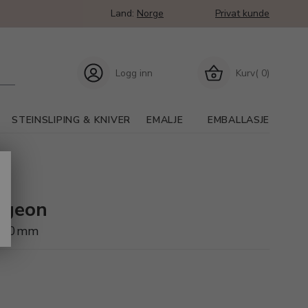
Land:
Norge
Privat kunde
Logg inn
Kurv( 0)
STEINSLIPING & KNIVER
EMALJE
EMBALLASJE
ergeon
, 260mm