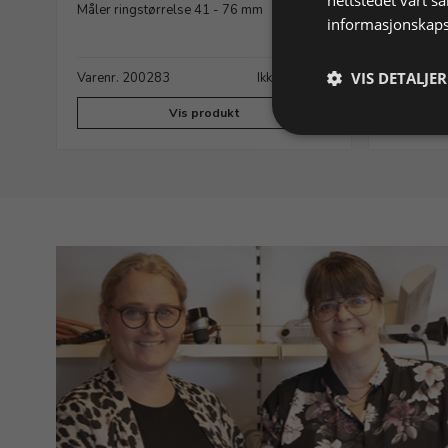
tråd
Måler ringstørrelse 41 - 76 mm
informasjonskaps
flatjern 
VIS DETALJER
ager
Varenr. 200283
Ikke på lager
Varenr. 
Vis produkt