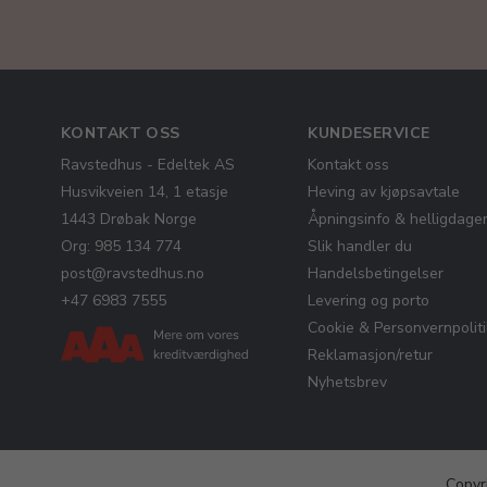
KONTAKT OSS
KUNDESERVICE
Ravstedhus - Edeltek AS
Kontakt oss
Husvikveien 14, 1 etasje
Heving av kjøpsavtale
1443 Drøbak Norge
Åpningsinfo & helligdage
Org: 985 134 774
Slik handler du
post@ravstedhus.no
Handelsbetingelser
+47 6983 7555
Levering og porto
Cookie & Personvernpolit
Reklamasjon/retur
Nyhetsbrev
Copyr