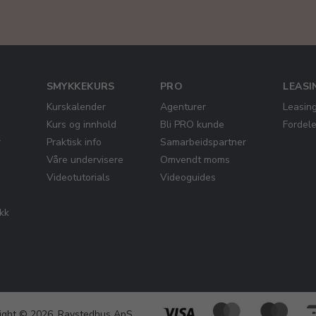
SMYKKEKURS
PRO
LEASI
Kurskalender
Agenturer
Leasin
Kurs og innhold
Bli PRO kunde
Fordel
r
Praktisk info
Samarbeidspartner
Våre undervisere
Omvendt moms
Videotutorials
Videoguides
ikk
ight © 2026, Ravstedhus ApS