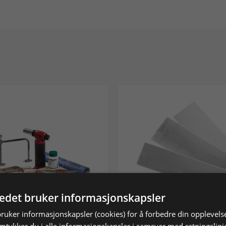
tedet bruker informasjonskapsler
bruker informasjonskapsler (cookies) for å forbedre din opplevels
tt til sølvarbeid
Sølvplatesett 935/-
amtykker du i alle informasjonskapsler i samsvar med retningslinj