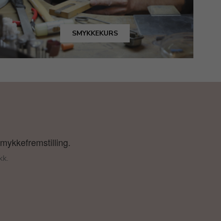
SMYKKEKURS
smykkefremstilling.
kk.