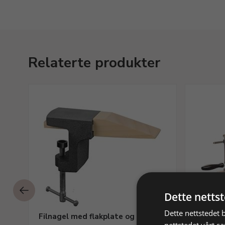
Relaterte produkter
Dette netts
Dette nettstedet 
Filnagel med flakplate og tvinge
Grunnse
nettstedet vårt s