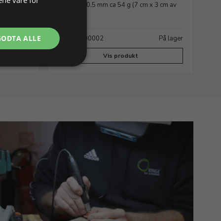
3 cm af
1,0 / 0,8 / 0,5 mm ca 54 g (7 cm x 3 cm av
3 s
hver)
g
GODTA ALLE
På lager
Varenr. 400002
På lager
Va
Vis produkt