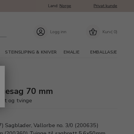
Land:
Norge
Privat kunde
Logg inn
Kurv( 0)
STEINSLIPING & KNIVER
EMALJE
EMBALLASJE
 buesag 70 mm
ett og tvinge
) Sagblader, Vallorbe no. 3/0 (200635)
 (200360) Tvinge til sagbrett 5,6x50mm