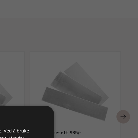
e. Ved å bruke
Sølvplatesett 935/-
Br
ene våre for