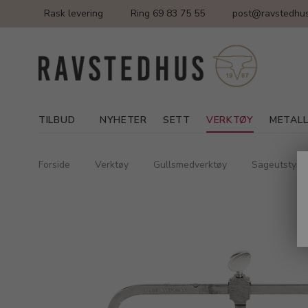
Rask levering
Ring 69 83 75 55
post@ravstedhus
TILBUD
NYHETER
SETT
VERKTØY
METAL
Forside
Verktøy
Gullsmedverktøy
Sageutstyr