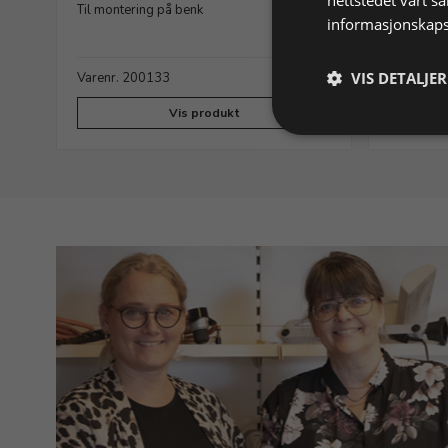
Til montering på benk
Inneholde
informasjonskaps
VIS DETALJER
ager
Varenr. 200133
På lager
Varenr. 
Vis produkt