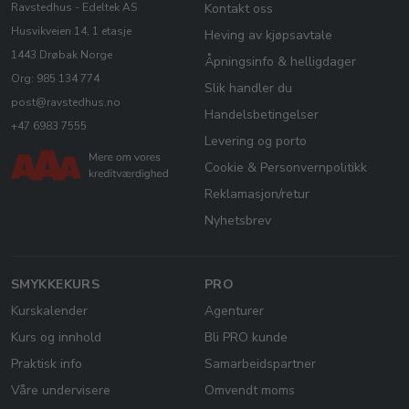
Ravstedhus - Edeltek AS
Kontakt oss
Husvikveien 14, 1 etasje
Heving av kjøpsavtale
1443 Drøbak Norge
Åpningsinfo & helligdager
Org: 985 134 774
Slik handler du
post@ravstedhus.no
Handelsbetingelser
+47 6983 7555
Levering og porto
Cookie & Personvernpolitikk
Reklamasjon/retur
Nyhetsbrev
SMYKKEKURS
PRO
Kurskalender
Agenturer
Kurs og innhold
Bli PRO kunde
Praktisk info
Samarbeidspartner
Våre undervisere
Omvendt moms