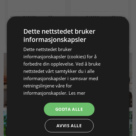
Varenr. 212900
På lager
Varenr. 212930
På lager
Info
Info
Dette nettstedet bruker
informasjonskapsler
Dette nettstedet bruker
informasjonskapsler (cookies) for å
forbedre din opplevelse. Ved å bruke
nettstedet vårt samtykker du i alle
informasjonskapsler i samsvar med
retningslinjene våre for
informasjonskapsler.
Les mer
KUNDESERVICE
GODTA ALLE
AVVIS ALLE