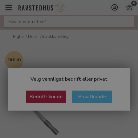
0
Rigler / Dorer /Strekkverktøy
TILBUD
Velg vennligst bedrift eller privat
Bedriftskunde
Privatkunde