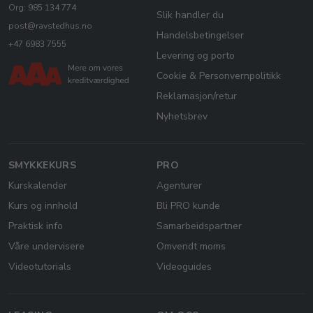
Org: 985 134 774
Slik handler du
post@ravstedhus.no
Handelsbetingelser
+47 6983 7555
Levering og porto
Cookie & Personvernpolitikk
Reklamasjon/retur
Nyhetsbrev
SMYKKEKURS
PRO
Kurskalender
Agenturer
Kurs og innhold
Bli PRO kunde
Praktisk info
Samarbeidspartner
Våre undervisere
Omvendt moms
Videotutorials
Videoguides