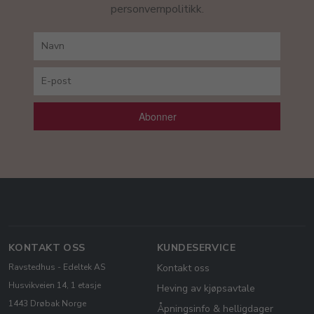
personvernpolitikk.
Abonner
KONTAKT OSS
KUNDESERVICE
Ravstedhus - Edeltek AS
Kontakt oss
Husvikveien 14, 1 etasje
Heving av kjøpsavtale
1443 Drøbak Norge
Åpningsinfo & helligdager