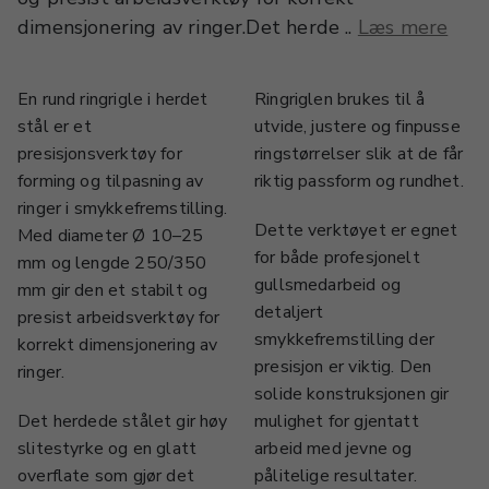
dimensjonering av ringer.Det herde ..
Læs mere
En rund ringrigle i herdet
Ringriglen brukes til å
stål er et
utvide, justere og finpusse
presisjonsverktøy for
ringstørrelser slik at de får
forming og tilpasning av
riktig passform og rundhet.
ringer i smykkefremstilling.
Dette verktøyet er egnet
Med diameter Ø 10–25
for både profesjonelt
mm og lengde 250/350
gullsmedarbeid og
mm gir den et stabilt og
detaljert
presist arbeidsverktøy for
smykkefremstilling der
korrekt dimensjonering av
presisjon er viktig. Den
ringer.
solide konstruksjonen gir
Det herdede stålet gir høy
mulighet for gjentatt
slitestyrke og en glatt
arbeid med jevne og
overflate som gjør det
pålitelige resultater.