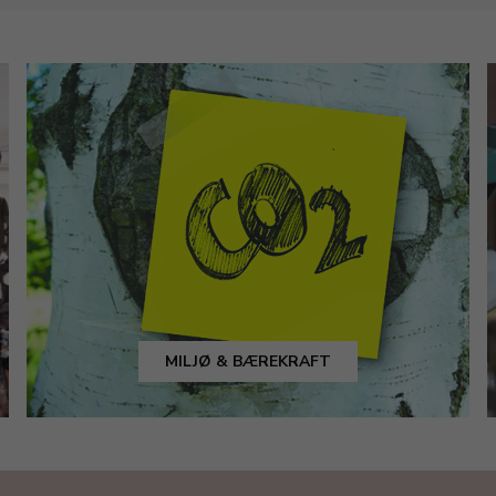
MILJØ & BÆREKRAFT