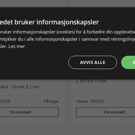
tedet bruker informasjonskapsler
bruker informasjonskapsler (cookies) for å forbedre din opplevels
amtykker du i alle informasjonskapsler i samsvar med retningslinj
ler.
Les mer
AVVIS ALLE
 vinkelmåler, L 170 x 50
Ansatsvinkel
L 100 x B 70 mm
de 0 - 10 mm, 0,1 mm
200219
På lager
Varenr. 200223
Vis produkt
Vis produkt