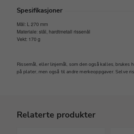
Spesifikasjoner
Mål: L 270 mm
Materiale: stål, hardtmetall rissenål
Vekt: 170 g
Rissemål, eller linjemål, som den også kalles, brukes 
hardmetall kan byttes ut. Måler med 0,1 mm nøyakt
på plater, men også til andre merkeoppgaver. Selve ri
Relaterte produkter