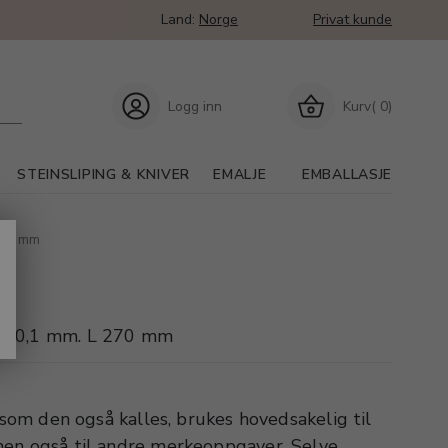
Land:
Norge
Privat kunde
Logg inn
Kurv( 0)
STEINSLIPING & KNIVER
EMALJE
EMBALLASJE
270 mm
, 0,1 mm. L 270 mm
, som den også kalles, brukes hovedsakelig til
men også til andre merkeoppgaver. Selve