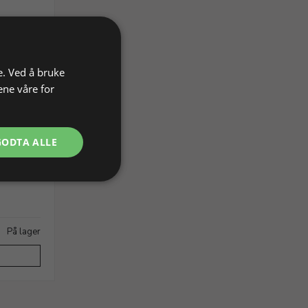
e. Ved å bruke
ene våre for
GODTA ALLE
På lager