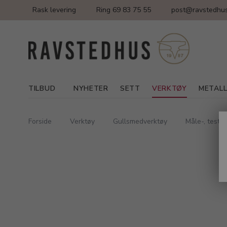
Rask levering
Ring 69 83 75 55
post@ravstedhus
TILBUD
NYHETER
SETT
VERKTØY
METAL
Forside
Verktøy
Gullsmedverktøy
Måle-, test-