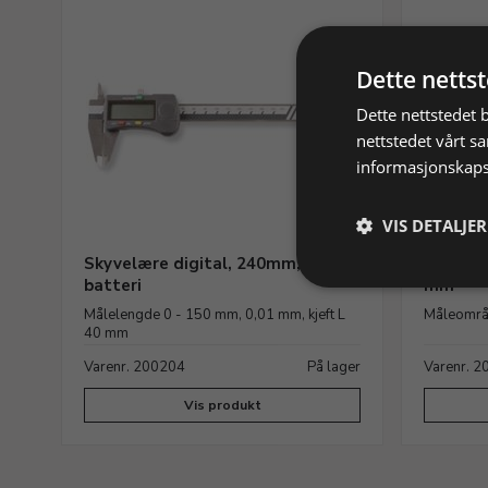
Dette netts
Dette nettstedet 
nettstedet vårt s
informasjonskaps
VIS DETALJER
Skyvelære digital, 240mm, inkl.
Grad og
batteri
mm
Målelengde 0 - 150 mm, 0,01 mm, kjeft L
Måleområ
40 mm
Varenr. 200204
På lager
Varenr. 
Vis produkt