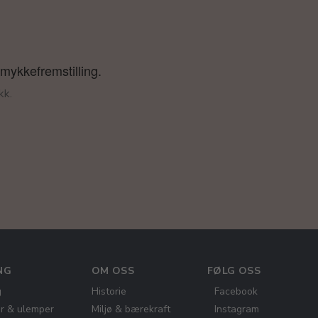
smykkefremstilling.
kk.
NG
OM OSS
FØLG OSS
g
Historie
Facebook
er & ulemper
Miljø & bærekraft
Instagram