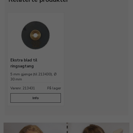
Ekstra blad til
ringsagtang
5 mm gjenge (til 213430), Ø
30 mm
Varenr. 213431
På lager
Info