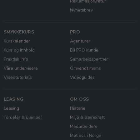
Reklamasjon/retur
Nyhetsbrev
SMYKKEKURS
PRO
Kurskalender
Agenturer
Kurs og innhold
Bli PRO kunde
Praktisk info
Samarbeidspartner
Våre undervisere
Omvendt moms
Videotutorials
Videoguides
LEASING
OM OSS
Leasing
Historie
Fordeler & ulemper
Miljø & bærekraft
Medarbeidere
Møt oss i Norge