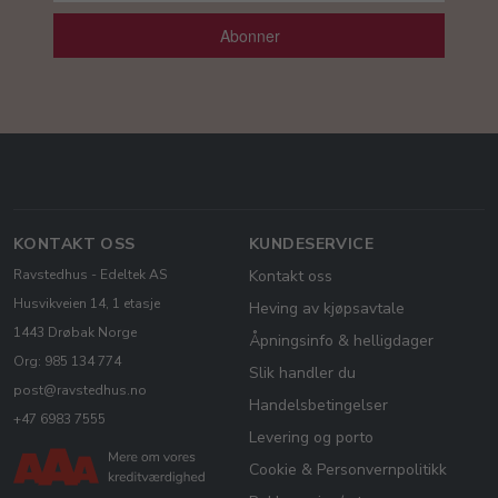
Abonner
KONTAKT OSS
KUNDESERVICE
Ravstedhus - Edeltek AS
Kontakt oss
Husvikveien 14, 1 etasje
Heving av kjøpsavtale
1443 Drøbak Norge
Åpningsinfo & helligdager
Org: 985 134 774
Slik handler du
post@ravstedhus.no
Handelsbetingelser
+47 6983 7555
Levering og porto
Cookie & Personvernpolitikk