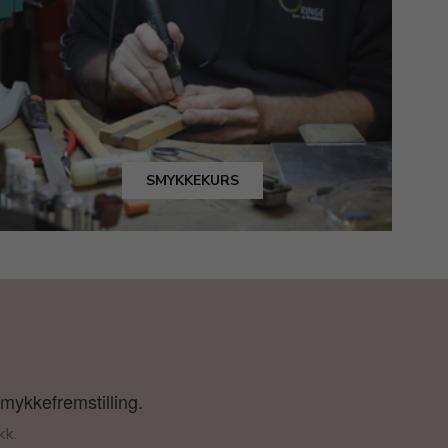
SMYKKEKURS
smykkefremstilling.
kk.