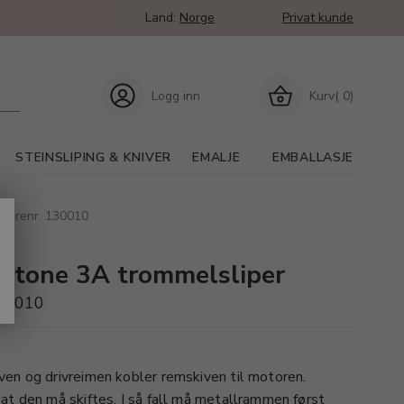
Land:
Norge
Privat kunde
Logg inn
Kurv( 0)
STEINSLIPING & KNIVER
EMALJE
EMBALLASJE
l varenr. 130010
Lortone 3A trommelsliper
130010
ven og drivreimen kobler remskiven til motoren.
 at den må skiftes. I så fall må metallrammen først