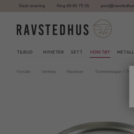
Rask levering
Ring 69 83 75 55
post@ravstedhus
TILBUD
NYHETER
SETT
VERKTØY
METAL
Forside
Verktøy
Maskiner
Trommelsliper / Tro