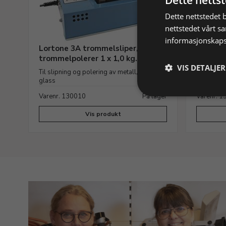
Dette netts
Dette nettstedet 
nettstedet vårt s
informasjonskaps
Lortone 3A trommelsliper,
Drivrei
trommelpolerer 1 x 1,0 kg.
trommel
VIS DETALJER
Til slipning og polering av metall, stein og
Reservede
glass
Varenr. 130010
På lager
Varenr. 
Vis produkt