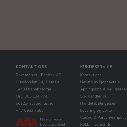
KONTAKT OSS
KUNDESERVICE
Ravstedhus - Edeltek AS
Kontakt oss
Husvikveien 14, 1 etasje
Heving av kjøpsavtale
1443 Drøbak Norge
Åpningsinfo & helligdage
Org: 985 134 774
Slik handler du
post@ravstedhus.no
Handelsbetingelser
+47 6983 7555
Levering og porto
Cookie & Personvernpolit
Reklamasjon/retur