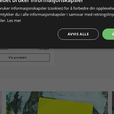
tedet bruker informasjonskapsler
bruker informasjonskapsler (cookies) for å forbedre din opplevels
amtykker du i alle informasjonskapsler i samsvar med retningslinj
ler.
Les mer
m til Lortone QT6
esliper
AVVIS ALLE
l til varenr. 130020
130081
På lager
Vis produkt