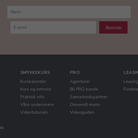
Abonner
SMYKKEKURS
PRO
LEASI
Kurskalender
Agenturer
Leasin
Kurs og innhold
Bli PRO kunde
Fordel
r
Praktisk info
Samarbeidspartner
Våre undervisere
Omvendt moms
Videotutorials
Videoguides
ikk