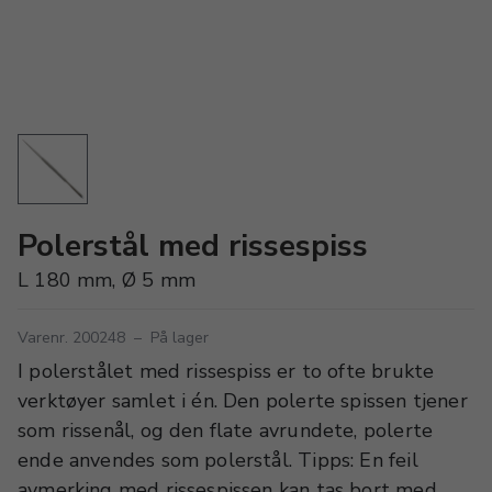
Polerstål med rissespiss
L 180 mm, Ø 5 mm
Varenr. 200248
–
På lager
I polerstålet med rissespiss er to ofte brukte
verktøyer samlet i én. Den polerte spissen tjener
som rissenål, og den flate avrundete, polerte
ende anvendes som polerstål. Tipps: En feil
avmerking med rissespissen kan tas bort med