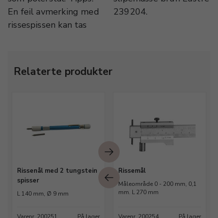
En feil avmerking med
239204.
rissespissen kan tas
Relaterte produkter
Rissenål med 2 tungstein
Rissemål
spisser
Måleområde 0 - 200 mm, 0,1
mm. L 270 mm
L 140 mm, Ø 9 mm
Varenr. 200251
På lager
Varenr. 200254
På lager