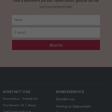
Ved å abonnere på vårt nyhetsbrev, godtar du vår
personvernpolitikk.
Abonner
KONTAKT OSS
KUNDESERVICE
Ravstedhus - Edeltek AS
Kontakt oss
Husvikveien 14, 1 etasje
Heving av kjøpsavtale
1443 Drøbak Norge