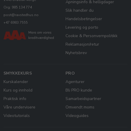
Åpningsinfo & helligdager
Org: 985 134 774
Slik handler du
post@ravstedhus.no
Handelsbetingelser
+47 6983 7555
Levering og porto
Cookie & Personvernpolitikk
Reklamasjon/retur
Nyhetsbrev
SMYKKEKURS
PRO
Kurskalender
Agenturer
Kurs og innhold
Bli PRO kunde
Praktisk info
Samarbeidspartner
Våre undervisere
Omvendt moms
Videotutorials
Videoguides