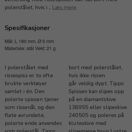
polerstålet, hvis i ..
Læs mere
Spesifikasjoner
Mål: L 180 mm, Ø 5 mm
Materiale: stål Vekt: 21 g
I polerstålet med
bort med polerstålet,
rissespiss er to ofte
hvis ikke rissen
brukte verktøyer
går veldig dypt. Tipps:
samlet i én. Den
Spissen kan slipes opp
polerte spissen tjener
på en diamantskive
som rissenål, og den
138955 eller slipeskive
flate avrundete,
240505 og poleres på
polerte ende anvendes
kluteskive med
som polerstål. Tipps:
slipemasse brun Lustre