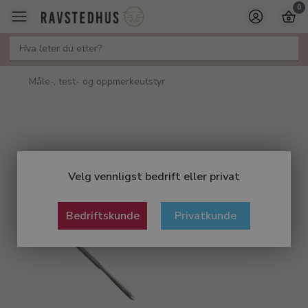
0
Måle-, test- og oppmerkeutstyr
Velg vennligst bedrift eller privat
Bedriftskunde
Privatkunde