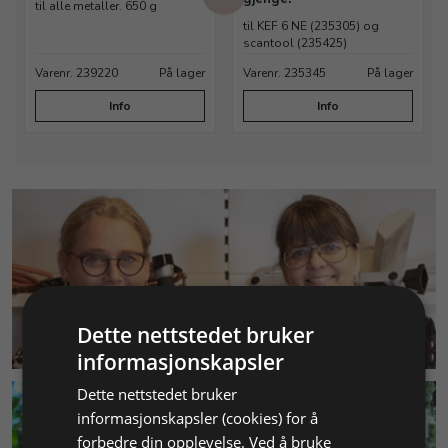
til alle metaller. 650 g
til KEF 6 NE (235305) og
scantool (235425)
Varenr. 239220
På lager
Varenr. 235345
På lager
Info
Info
Dette nettstedet bruker
KUNDESERVICE
informasjonskapsler
Dette nettstedet bruker
informasjonskapsler (cookies) for å
forbedre din opplevelse. Ved å bruke