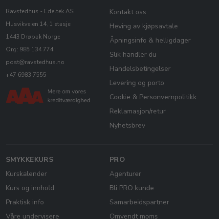
Ravstedhus - Edeltek AS
Kontakt oss
Husvikveien 14, 1 etasje
Heving av kjøpsavtale
1443 Drøbak Norge
Åpningsinfo & helligdager
Org: 985 134 774
Slik handler du
post@ravstedhus.no
Handelsbetingelser
+47 6983 7555
Levering og porto
Cookie & Personvernpolitikk
Reklamasjon/retur
Nyhetsbrev
SMYKKEKURS
PRO
Kurskalender
Agenturer
Kurs og innhold
Bli PRO kunde
Praktisk info
Samarbeidspartner
Våre undervisere
Omvendt moms