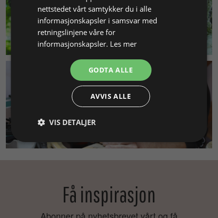
nettstedet vårt samtykker du i alle
informasjonskapsler i samsvar med
retningslinjene våre for
MILJØ & BÆREKRAFT
informasjonskapsler.
Les mer
GODTA ALLE
AVVIS ALLE
VIS DETALJER
SMYKKEKURS
Få inspirasjon
Abonner på nyhetsbrevet vårt og få