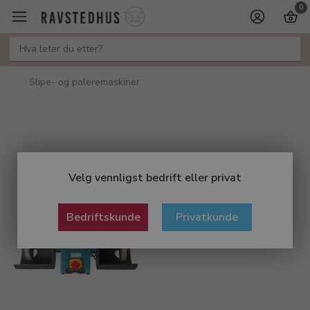
0
Slipe- og poleremaskiner
Velg vennligst bedrift eller privat
Bedriftskunde
Privatkunde