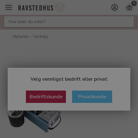
0
Nyheter - Verktøy
Velg vennligst bedrift eller privat
Bedriftskunde
Privatkunde