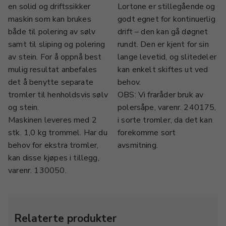
en solid og driftssikker
Lortone er stillegående og
maskin som kan brukes
godt egnet for kontinuerlig
både til polering av sølv
drift – den kan gå døgnet
samt til sliping og polering
rundt. Den er kjent for sin
av stein. For å oppnå best
lange levetid, og slitedeler
mulig resultat anbefales
kan enkelt skiftes ut ved
det å benytte separate
behov.
tromler til henholdsvis sølv
OBS: Vi fraråder bruk av
og stein.
polersåpe, varenr. 240175,
Maskinen leveres med 2
i sorte tromler, da det kan
stk. 1,0 kg trommel. Har du
forekomme sort
behov for ekstra tromler,
avsmitning.
kan disse kjøpes i tillegg,
varenr. 130050.
Relaterte produkter