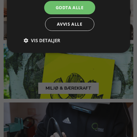
GODTA ALLE
AVVIS ALLE
KUNDESERVICE
VIS DETALJER
MILJØ & BÆREKRAFT