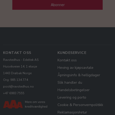
Abonner
KONTAKT OSS
KUNDESERVICE
Ravstedhus - Edeltek AS
Kontakt oss
Husvikveien 14, 1 etasje
Heving av kjøpsavtale
1443 Drøbak Norge
Åpningsinfo & helligdager
Org: 985 134 774
Slik handler du
post@ravstedhus.no
Handelsbetingelser
+47 6983 7555
Levering og porto
Cookie & Personvernpolitikk
Reklamasjon/retur