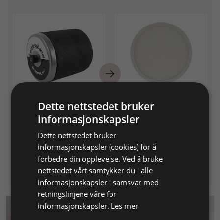
Lortone trommelbeholder,
Innvendig gummilokk til 1
1 kg.
kg HB og Lortone
Dette nettstedet bruker
trommel
Til Lortone trommelsliper
informasjonskapsler
varenr. 130010 og 130014
Reservedel til varenr. 130050,
Dette nettstedet bruker
130051
Varenr. 130050
På lager
Varenr. 130066
informasjonskapsler (cookies) for å
Info
Info
forbedre din opplevelse. Ved å bruke
nettstedet vårt samtykker du i alle
informasjonskapsler i samsvar med
retningslinjene våre for
informasjonskapsler.
Les mer