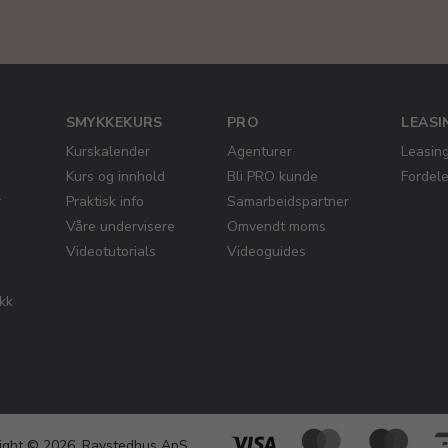
SMYKKEKURS
PRO
LEASI
Kurskalender
Agenturer
Leasin
Kurs og innhold
Bli PRO kunde
Fordel
r
Praktisk info
Samarbeidspartner
Våre undervisere
Omvendt moms
Videotutorials
Videoguides
ikk
ight © 2026, Ravstedhus ApS