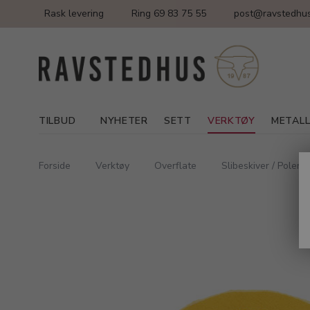
Rask levering
Ring 69 83 75 55
post@ravstedhus
TILBUD
NYHETER
SETT
VERKTØY
METAL
Forside
Verktøy
Overflate
Slibeskiver / Polere