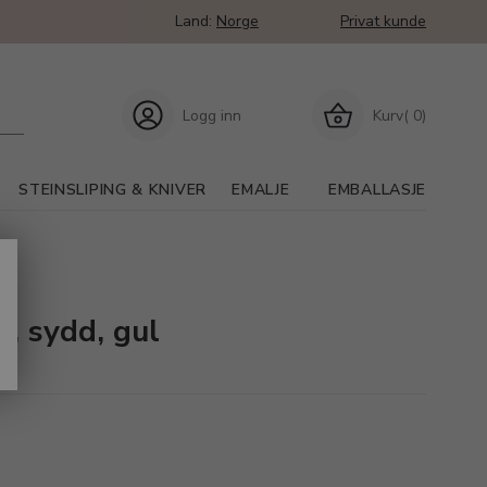
Land:
Norge
Privat kunde
Logg inn
Kurv( 0)
STEINSLIPING & KNIVER
EMALJE
EMBALLASJE
e, sydd, gul