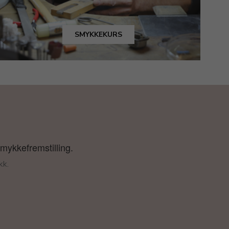
SMYKKEKURS
smykkefremstilling.
kk.