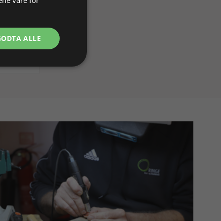
ølv
GODTA ALLE
På lager