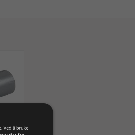
e. Ved å bruke
0 g
ene våre for