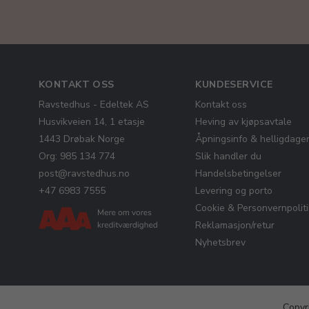
KONTAKT OSS
KUNDESERVICE
Ravstedhus - Edeltek AS
Kontakt oss
Husvikveien 14, 1 etasje
Heving av kjøpsavtale
1443 Drøbak Norge
Åpningsinfo & helligdage
Org: 985 134 774
Slik handler du
post@ravstedhus.no
Handelsbetingelser
+47 6983 7555
Levering og porto
Cookie & Personvernpolit
Reklamasjon/retur
Nyhetsbrev
Copyr