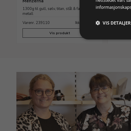
Menzerna
til alle m
informasjonskaps
1300g til gull, sølv, titan, stål & farget
metall
VIS DETALJER
Varenr. 239110
Ikke på lager
Varenr. 
Vis produkt