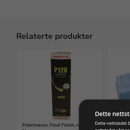
Relaterte produkter
Dette netts
Dette nettstedet 
Polermasse, Final Finish, rosa,
Polerma
nettstedet vårt s