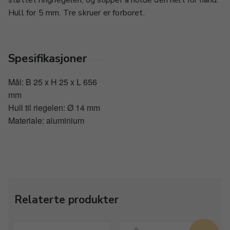
støttet ringriegelen, og slipper å holde den helt for hånd.
Hull for 5 mm. Tre skruer er forboret.
Spesifikasjoner
Mål: B 25 x H 25 x L 656
mm
Hull til riegelen: Ø 14 mm
Materiale: aluminium
Relaterte produkter