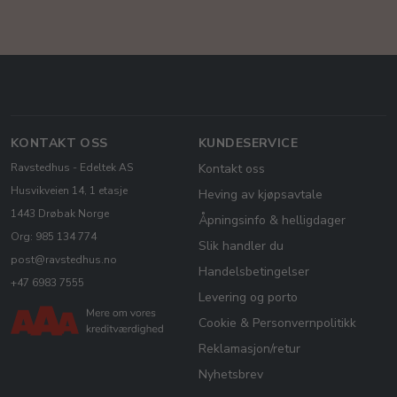
KONTAKT OSS
KUNDESERVICE
Ravstedhus - Edeltek AS
Kontakt oss
Husvikveien 14, 1 etasje
Heving av kjøpsavtale
1443 Drøbak Norge
Åpningsinfo & helligdager
Org: 985 134 774
Slik handler du
post@ravstedhus.no
Handelsbetingelser
+47 6983 7555
Levering og porto
Cookie & Personvernpolitikk
Reklamasjon/retur
Nyhetsbrev