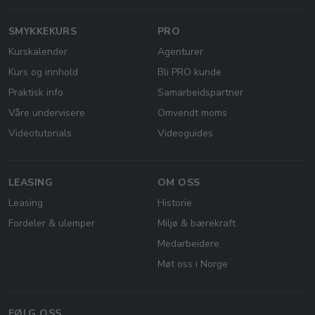
SMYKKEKURS
PRO
Kurskalender
Agenturer
Kurs og innhold
Bli PRO kunde
Praktisk info
Samarbeidspartner
Våre undervisere
Omvendt moms
Videotutorials
Videoguides
LEASING
OM OSS
Leasing
Historie
Fordeler & ulemper
Miljø & bærekraft
Medarbeidere
Møt oss i Norge
FØLG OSS