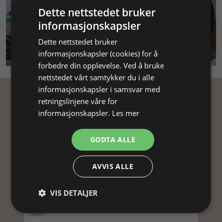
Dette nettstedet bruker
informasjonskapsler
Dette nettstedet bruker
SMYKKEKURS
informasjonskapsler (cookies) for å
forbedre din opplevelse. Ved å bruke
nettstedet vårt samtykker du i alle
informasjonskapsler i samsvar med
retningslinjene våre for
Få inspirasjon
informasjonskapsler.
Les mer
Abonner på nyhetsbrevet vårt og få
GODTA ALLE
inspirasjon, gode tilbud og tips til din
smykkefremstilling.
AVVIS ALLE
Ved å abonnere på vårt nyhetsbrev, godtar du vår
personvernpolitikk.
VIS DETALJER