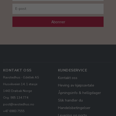
Abonner
KONTAKT OSS
KUNDESERVICE
Ravstedhus - Edeltek AS
Kontakt oss
Husvikveien 14, 1 etasje
Heving av kjøpsavtale
1443 Drøbak Norge
Åpningsinfo & helligdager
Org: 985 134 774
Slik handler du
post@ravstedhus.no
Handelsbetingelser
+47 6983 7555
Levering og porto