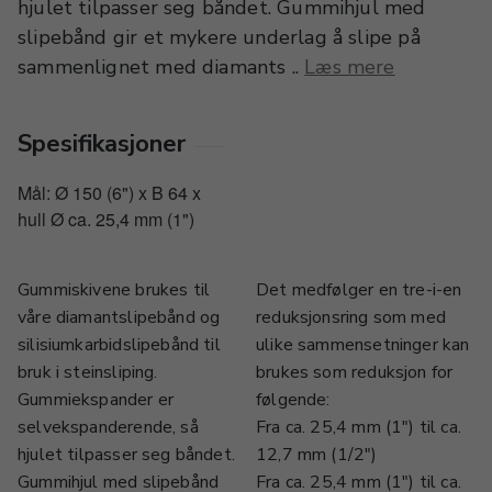
hjulet tilpasser seg båndet. Gummihjul med
slipebånd gir et mykere underlag å slipe på
sammenlignet med diamants ..
Læs mere
Spesifikasjoner
Mål: Ø 150 (6") x B 64 x
hull Ø ca. 25,4 mm (1")
Gummiskivene brukes til
Det medfølger en tre-i-en
våre diamantslipebånd og
reduksjonsring som med
silisiumkarbidslipebånd til
ulike sammensetninger kan
bruk i steinsliping.
brukes som reduksjon for
Gummiekspander er
følgende:
selvekspanderende, så
Fra ca. 25,4 mm (1") til ca.
hjulet tilpasser seg båndet.
12,7 mm (1/2")
Gummihjul med slipebånd
Fra ca. 25,4 mm (1") til ca.