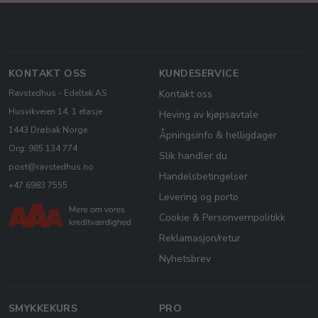
KONTAKT OSS
KUNDESERVICE
Ravstedhus - Edeltek AS
Kontakt oss
Husvikveien 14, 1 etasje
Heving av kjøpsavtale
1443 Drøbak Norge
Åpningsinfo & helligdager
Org: 985 134 774
Slik handler du
post@ravstedhus.no
Handelsbetingelser
+47 6983 7555
Levering og porto
Cookie & Personvernpolitikk
Reklamasjon/retur
Nyhetsbrev
SMYKKEKURS
PRO