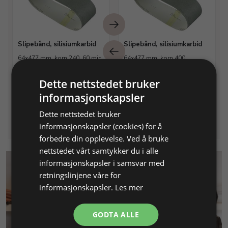
Slipebånd, silisiumkarbid
Slipebånd, silisiumkarbid
64x477 mm, korn 240, 60 mic.
64x477 mm, korn 400,
Ø 150
Ø150mm
Dette nettstedet bruker
Varenr. 121322
På lager
Varenr. 121340
På lager
informasjonskapsler
Info
Info
Dette nettstedet bruker
informasjonskapsler (cookies) for å
forbedre din opplevelse. Ved å bruke
nettstedet vårt samtykker du i alle
informasjonskapsler i samsvar med
retningslinjene våre for
informasjonskapsler.
Les mer
GODTA ALLE
KUNDESERVICE