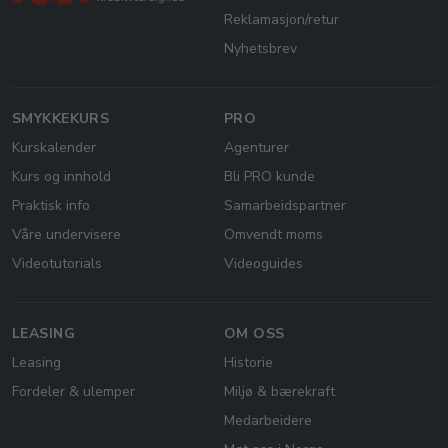
Reklamasjon/retur
Nyhetsbrev
SMYKKEKURS
PRO
Kurskalender
Agenturer
Kurs og innhold
Bli PRO kunde
Praktisk info
Samarbeidspartner
Våre undervisere
Omvendt moms
Videotutorials
Videoguides
LEASING
OM OSS
Leasing
Historie
Fordeler & ulemper
Miljø & bærekraft
Medarbeidere