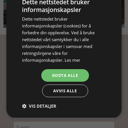
Dette nettstedet bruker
informasjonskapsler
SMYKKEKURS
Dette nettstedet bruker
informasjonskapsler (cookies) for å
forbedre din opplevelse. Ved å bruke
nettstedet vårt samtykker du i alle
informasjonskapsler i samsvar med
Få inspirasjon
retningslinjene våre for
informasjonskapsler.
Les mer
Abonner på nyhetsbrevet vårt og få
inspirasjon, gode tilbud og tips til din
GODTA ALLE
smykkefremstilling.
Ved å abonnere på vårt nyhetsbrev, godtar du vår
AVVIS ALLE
personvernpolitikk.
VIS DETALJER