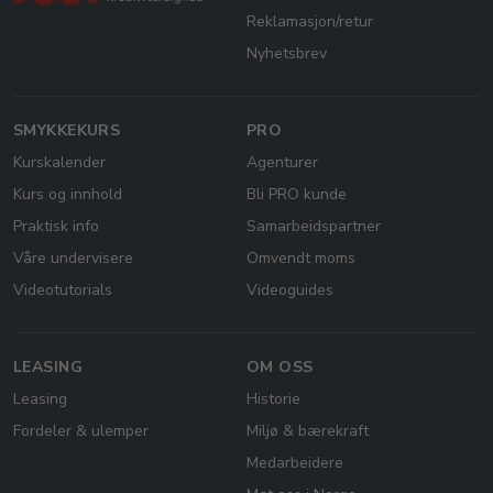
Reklamasjon/retur
Nyhetsbrev
SMYKKEKURS
PRO
Kurskalender
Agenturer
Kurs og innhold
Bli PRO kunde
Praktisk info
Samarbeidspartner
Våre undervisere
Omvendt moms
Videotutorials
Videoguides
LEASING
OM OSS
Leasing
Historie
Fordeler & ulemper
Miljø & bærekraft
Medarbeidere