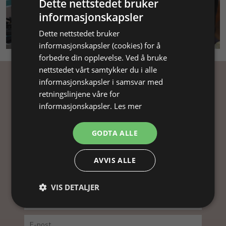
Dette nettstedet bruker
informasjonskapsler
SMYKKEKURS
Dette nettstedet bruker
informasjonskapsler (cookies) for å
forbedre din opplevelse. Ved å bruke
nettstedet vårt samtykker du i alle
informasjonskapsler i samsvar med
Få inspirasjon
retningslinjene våre for
informasjonskapsler.
Les mer
Abonner på nyhetsbrevet vårt og få
inspirasjon, gode tilbud og tips til din
GODTA ALLE
smykkefremstilling.
Ved å abonnere på vårt nyhetsbrev, godtar du vår
AVVIS ALLE
personvernpolitikk.
VIS DETALJER