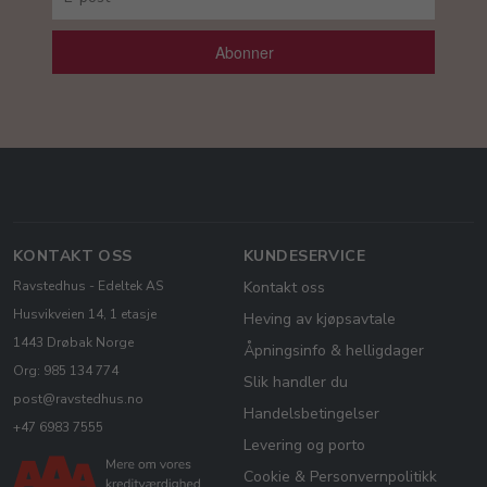
Abonner
KONTAKT OSS
KUNDESERVICE
Ravstedhus - Edeltek AS
Kontakt oss
Husvikveien 14, 1 etasje
Heving av kjøpsavtale
1443 Drøbak Norge
Åpningsinfo & helligdager
Org: 985 134 774
Slik handler du
post@ravstedhus.no
Handelsbetingelser
+47 6983 7555
Levering og porto
Cookie & Personvernpolitikk