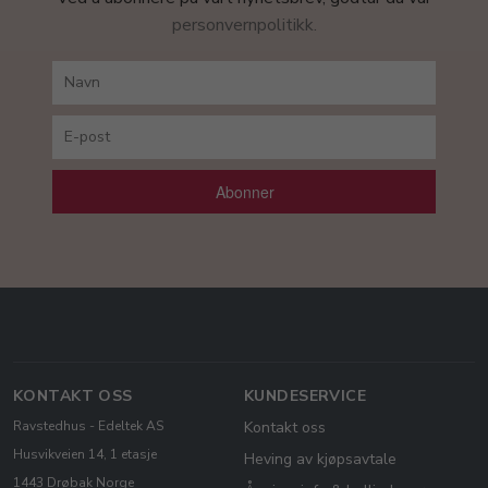
personvernpolitikk.
Abonner
KONTAKT OSS
KUNDESERVICE
Ravstedhus - Edeltek AS
Kontakt oss
Husvikveien 14, 1 etasje
Heving av kjøpsavtale
1443 Drøbak Norge