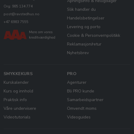
Åpningsinfo & helligdager
Org: 985 134 774
Slik handler du
post@ravstedhus.no
Handelsbetingelser
+47 6983 7555
Levering og porto
Cookie & Personvernpolitikk
Reklamasjon/retur
Nyhetsbrev
SMYKKEKURS
PRO
Kurskalender
Agenturer
Kurs og innhold
Bli PRO kunde
Praktisk info
Samarbeidspartner
Våre undervisere
Omvendt moms
Videotutorials
Videoguides