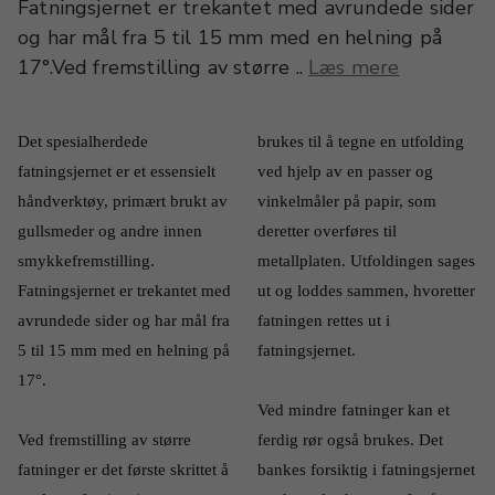
Fatningsjernet er trekantet med avrundede sider
og har mål fra 5 til 15 mm med en helning på
17°.Ved fremstilling av større ..
Læs mere
Det spesialherdede 
brukes til å tegne en utfolding 
fatningsjernet er et essensielt 
ved hjelp av en passer og 
håndverktøy, primært brukt av 
vinkelmåler på papir, som 
gullsmeder og andre innen 
deretter overføres til 
smykkefremstilling. 
metallplaten. Utfoldingen sages 
Fatningsjernet er trekantet med 
ut og loddes sammen, hvoretter 
avrundede sider og har mål fra 
fatningen rettes ut i 
5 til 15 mm med en helning på 
fatningsjernet.
17°.
Ved mindre fatninger kan et 
Ved fremstilling av større 
ferdig rør også brukes. Det 
fatninger er det første skrittet å 
bankes forsiktig i fatningsjernet 