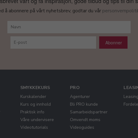
revet vårt og få inspirasjon, gode tilbud og tips til din 
d å abonnere på vårt nyhetsbrev, godtar du vår
personvernpoliti
Abonner
SMYKKEKURS
PRO
LEASI
Kurskalender
Agenturer
Leasin
Kurs og innhold
Bli PRO kunde
Fordel
r
Praktisk info
Samarbeidspartner
Våre undervisere
Omvendt moms
Videotutorials
Videoguides