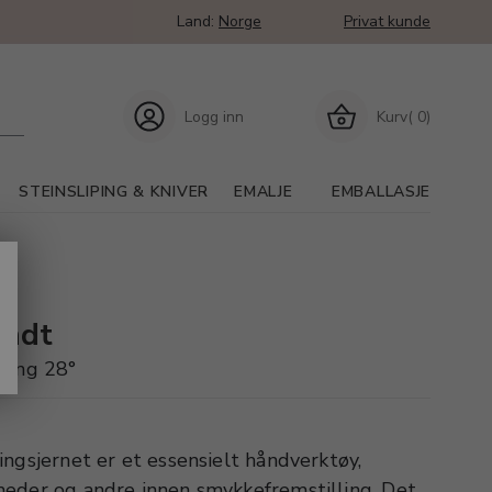
Land:
Norge
Privat kunde
Logg inn
Kurv( 0)
STEINSLIPING & KNIVER
EMALJE
EMBALLASJE
undt
ling 28°
ngsjernet er et essensielt håndverktøy,
eder og andre innen smykkefremstilling. Det