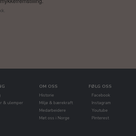
smykkefremstilling.
kk.
NG
OM OSS
FØLG OSS
g
Historie
Facebook
er & ulemper
Miljø & bærekraft
Instagram
Medarbeidere
Youtube
Møt oss i Norge
Pinterest