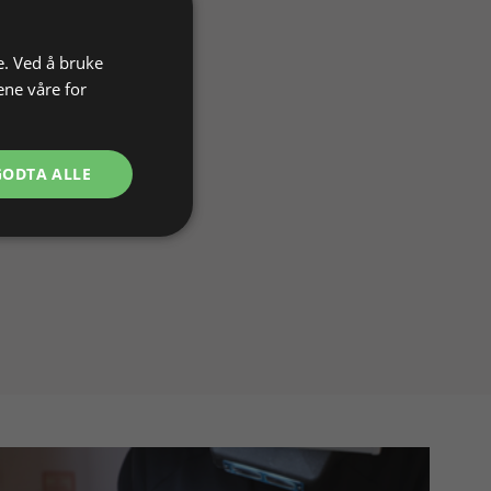
e. Ved å bruke
ene våre for
GODTA ALLE