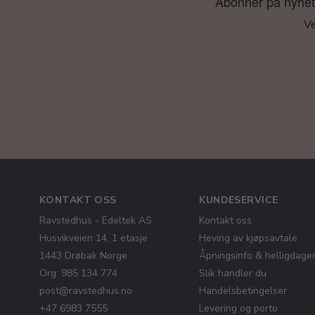
Abonner på nyhetsb
Ve
KONTAKT OSS
KUNDESERVICE
Ravstedhus - Edeltek AS
Kontakt oss
Husvikveien 14, 1 etasje
Heving av kjøpsavtale
1443 Drøbak Norge
Åpningsinfo & helligdage
Org: 985 134 774
Slik handler du
post@ravstedhus.no
Handelsbetingelser
+47 6983 7555
Levering og porto