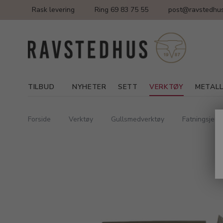
Rask levering
Ring 69 83 75 55
post@ravstedhus
TILBUD
NYHETER
SETT
VERKTØY
METAL
Forside
Verktøy
Gullsmedverktøy
Fatningsjern