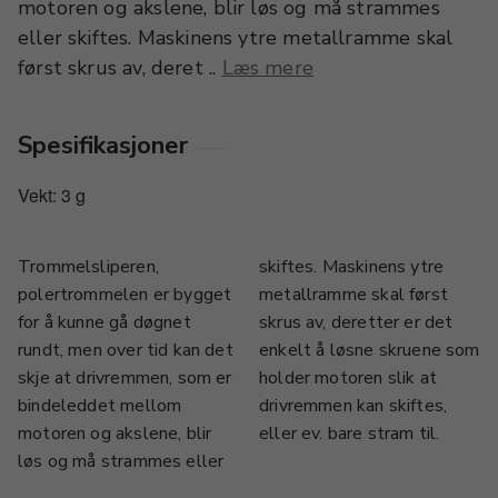
motoren og akslene, blir løs og må strammes
eller skiftes. Maskinens ytre metallramme skal
først skrus av, deret ..
Læs mere
Spesifikasjoner
Vekt: 3 g
Trommelsliperen,
skiftes. Maskinens ytre
polertrommelen er bygget
metallramme skal først
for å kunne gå døgnet
skrus av, deretter er det
rundt, men over tid kan det
enkelt å løsne skruene som
skje at drivremmen, som er
holder motoren slik at
bindeleddet mellom
drivremmen kan skiftes,
motoren og akslene, blir
eller ev. bare stram til.
løs og må strammes eller