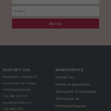
Abonner
KONTAKT OSS
KUNDESERVICE
Ravstedhus - Edeltek AS
Kontakt oss
Husvikveien 14, 1 etasje
Heving av kjøpsavtale
1443 Drøbak Norge
Åpningsinfo & helligdager
Org: 985 134 774
Slik handler du
post@ravstedhus.no
Handelsbetingelser
+47 6983 7555