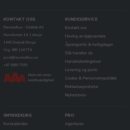
KONTAKT OSS
KUNDESERVICE
Ravstedhus - Edeltek AS
Kontakt oss
Husvikveien 14, 1 etasje
Heving av kjøpsavtale
1443 Drøbak Norge
Åpningsinfo & helligdager
Org: 985 134 774
Slik handler du
post@ravstedhus.no
Handelsbetingelser
+47 6983 7555
Levering og porto
Cookie & Personvernpolitikk
Reklamasjon/retur
Nyhetsbrev
SMYKKEKURS
PRO
Kurskalender
Agenturer