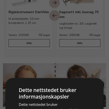
Rigleinstrument DanVirke
Sagesett inkl. buesag 70
mm
til øskenkjeder, 10 mm
borepatron, L 25 cm
sagblader no. 3/0, sagbrett
og tvinge
Varenr. 215040
På lager
Varenr. 200348
På lager
Info
Info
Dette nettstedet bruker
informasjonskapsler
KUNDESERVICE
Dette nettstedet bruker